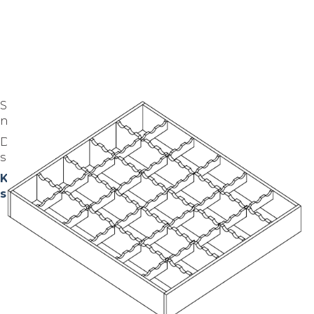
Sklisikkerhet på gulvbelegg klassifiseres etter
normen DIN51130
Det finnes flere forsjellige former for sklisikre
smijernsgitter.
Kontakt salgsavdelingen for råd om hvilken type
som egner seg best til nettopp ditt prosjekt.