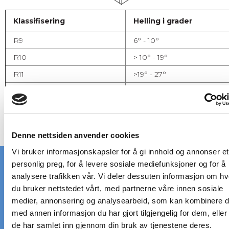
Klassifisering
Helling i grader
R9
6° - 10°
R10
> 10° - 19°
R11
>19° - 27°
R12
> 27° - 35°
R13
> 35°
Denne nettsiden anvender cookies
Vi bruker informasjonskapsler for å gi innhold og annonser et
personlig preg, for å levere sosiale mediefunksjoner og for å
analysere trafikken vår. Vi deler dessuten informasjon om h
du bruker nettstedet vårt, med partnerne våre innen sosiale
RASK LEVERING
STORT LAGER
medier, annonsering og analysearbeid, som kan kombinere 
på standardrister
av standardrister
med annen informasjon du har gjort tilgjengelig for dem, elle
de har samlet inn gjennom din bruk av tjenestene deres.