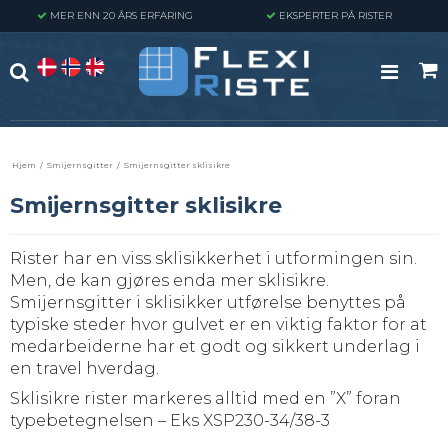
MER ENN 20 ÅRS ERFARING
EKSPERTER PÅ RISTER
Hjem
/
Smijernsgitter
/
Smijernsgitter sklisikre
Smijernsgitter sklisikre
Rister har en viss sklisikkerhet i utformingen sin.
Men, de kan gjøres enda mer sklisikre.
Smijernsgitter i sklisikker utførelse benyttes på
typiske steder hvor gulvet er en viktig faktor for at
medarbeiderne har et godt og sikkert underlag i
en travel hverdag.
Sklisikre rister markeres alltid med en ”X” foran
typebetegnelsen – Eks XSP230-34/38-3