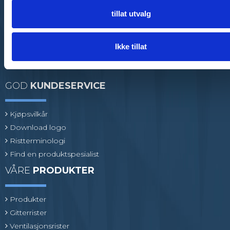
E-post
:
mail@flexiriste.no
tillat utvalg
Org. nr.
:
27601677
Ikke tillat
GOD
KUNDESERVICE
Kjøpsvilkår
Download logo
Ristterminologi
Find en produktspesialist
VÅRE
PRODUKTER
Produkter
Gitterrister
Ventilasjonsrister