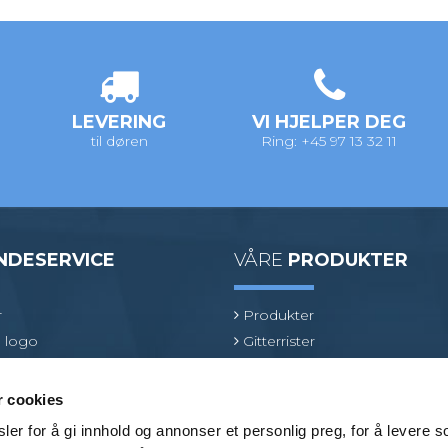
LEVERING
VI HJELPER DEG
til døren
Ring: +45 97 13 32 11
NDESERVICE
VÅRE
PRODUKTER
r
Produkter
 logo
Gitterrister
ologi
Ventilasjonsrister
oduktspesialist
GRP gitterrister
r cookies
Kjørerister
er for å gi innhold og annonser et personlig preg, for å levere s
Beslag