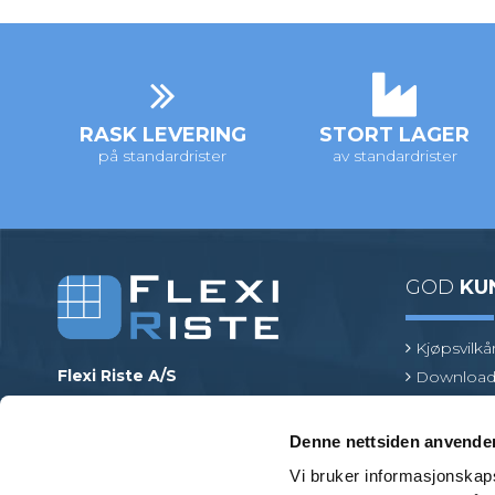
RASK LEVERING
STORT LAGER
på standardrister
av standardrister
GOD
KU
Kjøpsvilkå
Flexi Riste A/S
Download
Merrildparken 15
Risttermin
7480 Vildbjerg
Find en pr
Denne nettsiden anvende
Danmark
Vi bruker informasjonskapsl
Telefon
:
+45 97 13 32 11