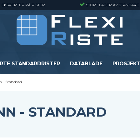
EKSPERTER PÅ RISTER
STORT LAGER AV STANDARD
RTE STANDARDRISTER
DATABLADE
PROSJEK
n - Standard
JR
Gitterrister matter
GRP gitterriste
Gitterrister matter - Finmasket
GRP gitterriste
Gitterrister Matter- Rustfritt Stål
GRP gitterrister
NN - STANDARD
Smijernsmatter
GRP gitterriste
Se alle
Se alle