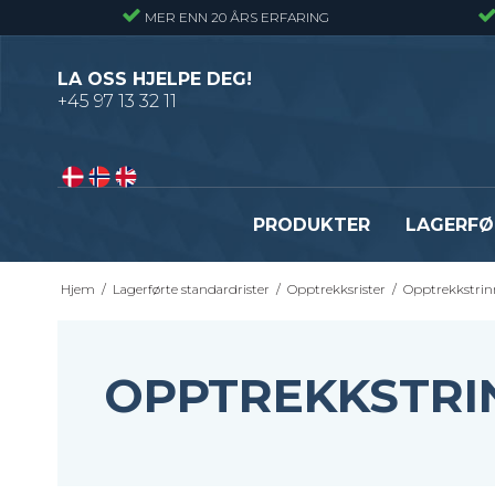
MER ENN 20 ÅRS ERFARING
LA OSS HJELPE DEG!
+45 97 13 32 11
PRODUKTER
LAGERFØ
Hjem
/
Lagerførte standardrister
/
Opptrekksrister
/
Opptrekkstrin
Pressveiset gitterrister – Alminnelig
Gitterrister trinn – S235
gitterrist
Smijernstrinn
Smijernsgitter – Gitter med svingte
Opptrekkstrinn
OPPTREKKSTRI
kryssribber
Byggeplasstrinn
Se alle
Festebeslag - Standardrister
Flexi Level