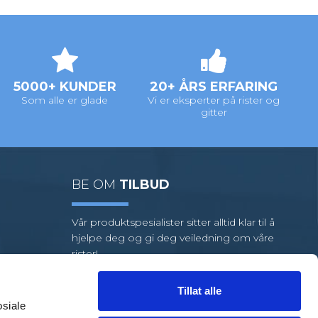
5000+ KUNDER
20+ ÅRS ERFARING
Som alle er glade
Vi er eksperter på rister og
gitter
BE OM
TILBUD
Vår produktspesialister sitter alltid klar til å
hjelpe deg og gi deg veiledning om våre
rister!
Vi har et stort utvalg av standardrister,
men hvis oppgaven din krever
Tillat alle
spesialrister, har vi et team av dyktige
osiale
medarbeidere klare til å hjelpe deg.