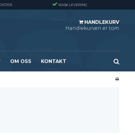
RISTER
RASK LEVERING
HANDLEKURV
Handlekurven er tom
T
OM OSS
KONTAKT
r - Standard
Opptrekksplanker – Sort (Ubehandlet)
r - Finmasket
Opptrekkstrinn - Standard
 - Tunglast
Leidertrinn
r - Stormasket