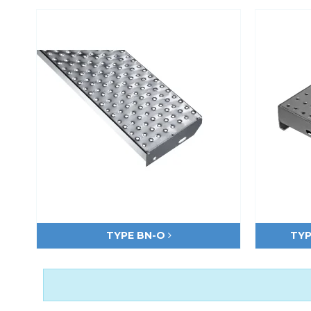
Fastgørelse - Trinn
Justerbare ben
Beslag - Fibergitter
BROXOCLIP
Festebeslag - Opptrekksrister
Se alle
TYPE BN-O
TYP