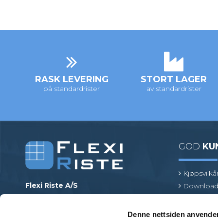
RASK LEVERING
STORT LAGER
på standardrister
av standardrister
GOD
KU
Kjøpsvilkå
Flexi Riste A/S
Download
Merrildparken 15
Risttermin
7480 Vildbjerg
Find en pr
Denne nettsiden anvende