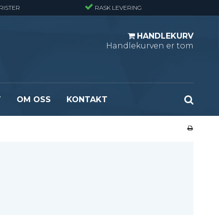
RISTER
RASK LEVERING
HANDLEKURV
Handlekurven er tom
T
OM OSS
KONTAKT
r - Standard
Opptrekksplanker – Sort (Ubehandlet)
r - Finmasket
Opptrekkstrinn - Standard
 - Tunglast
Leidertrinn
r - Stormasket