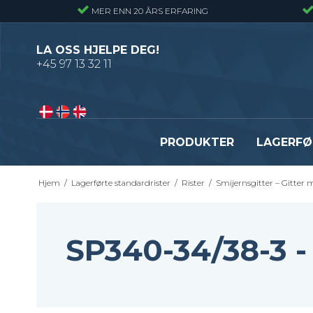
MER ENN 20 ÅRS ERFARING
LA OSS HJELPE DEG!
+45 97 13 32 11
PRODUKTER
LAGERFØ
Hjem
/
Lagerførte standardrister
/
Rister
/
Smijernsgitter – Gitter 
Pressveiset gitterrister – Alminnelig
Gitterrister trinn – S235
gitterrist
Smijernstrinn
Smijernsgitter – Gitter med svingte
Opptrekkstrinn
SP340-34/38-3
kryssribber
Byggeplasstrinn
Se alle
Festebeslag - Standardrister
Flexi Level