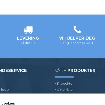
LEVERING
VI HJELPER DEG
til døren
Ring: +45 97 13 32 11
NDESERVICE
VÅRE
PRODUKTER
r
Produkter
 logo
Gitterrister
ologi
Ventilasjonsrister
oduktspesialist
GRP gitterrister
r cookies