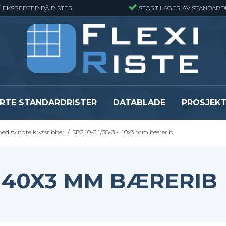
EKSPERTER PÅ RISTER
STORT LAGER AV STANDARD
RTE STANDARDRISTER
DATABLADE
PROSJEK
med svingte kryssribber
/
SP340-34/38-3 - 40x3 mm bærerib
JR
Gitterrister matter
GRP gitterriste
Gitterrister matter - Finmasket
GRP gitterriste
Gitterrister Matter- Rustfritt Stål
GRP gitterrister
 - 40X3 MM BÆRERIB
Smijernsmatter
GRP gitterriste
Se alle
Se alle