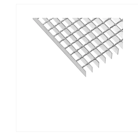
Fastgørelse - Trinn
Justerbare ben
Beslag - Fibergitter
BROXOCLIP
Festebeslag - Opptrekksrister
Se alle