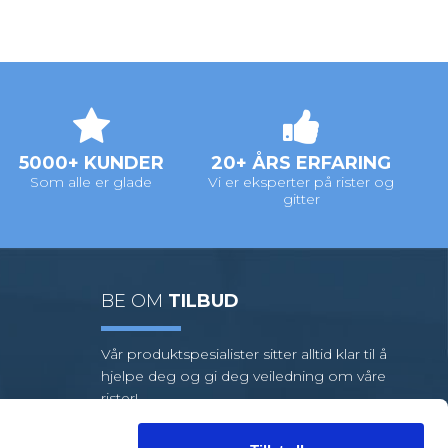
5000+ KUNDER
20+ ÅRS ERFARING
Som alle er glade
Vi er eksperter på rister og
gitter
BE OM
TILBUD
Vår produktspesialister sitter alltid klar til å
hjelpe deg og gi deg veiledning om våre
rister!
Vi har et stort utvalg av standardrister,
men hvis oppgaven din krever