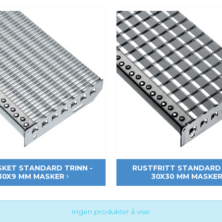
SKET STANDARD TRINN -
RUSTFRITT STANDARD 
30X9 MM MASKER
30X30 MM MASKE
Ingen produkter å vise.