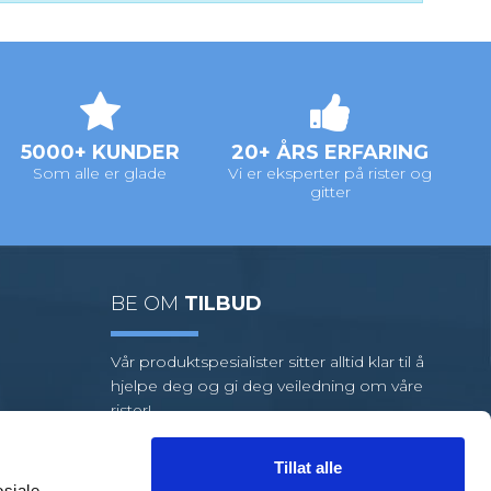
5000+ KUNDER
20+ ÅRS ERFARING
Som alle er glade
Vi er eksperter på rister og
gitter
BE OM
TILBUD
Vår produktspesialister sitter alltid klar til å
hjelpe deg og gi deg veiledning om våre
rister!
Vi har et stort utvalg av standardrister,
men hvis oppgaven din krever
Tillat alle
spesialrister, har vi et team av dyktige
osiale