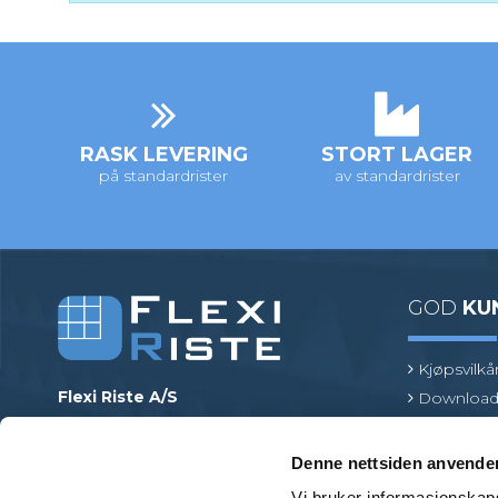
RASK LEVERING
STORT LAGER
på standardrister
av standardrister
GOD
KU
Kjøpsvilkå
Flexi Riste A/S
Download
Merrildparken 15
Risttermin
7480 Vildbjerg
Find en pr
Denne nettsiden anvende
Danmark
Vi bruker informasjonskapsl