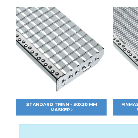
Fastgørelse - Trinn
Justerbare ben
Beslag - Fibergitter
BROXOCLIP
Festebeslag - Opptrekksrister
Se alle
STANDARD TRINN - 30X30 MM
FINMA
MASKER