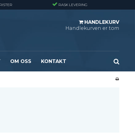
RISTER
RASK LEVERING
HANDLEKURV
Handlekurven er tom
T
OM OSS
KONTAKT
r - Standard
Opptrekksplanker – Sort (Ubehandlet)
r - Finmasket
Opptrekkstrinn - Standard
 - Tunglast
Leidertrinn
r - Stormasket