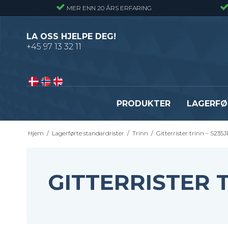
MER ENN 20 ÅRS ERFARING
LA OSS HJELPE DEG!
+45 97 13 32 11
PRODUKTER
LAGERFØ
Hjem
/
Lagerførte standardrister
/
Trinn
/
Gitterrister trinn – S235
Pressveiset gitterrister – Alminnelig
Gitterrister trinn – S235
gitterrist
Smijernstrinn
Smijernsgitter – Gitter med svingte
Opptrekkstrinn
GITTERRISTER T
kryssribber
Byggeplasstrinn
Se alle
Festebeslag - Standardrister
Flexi Level