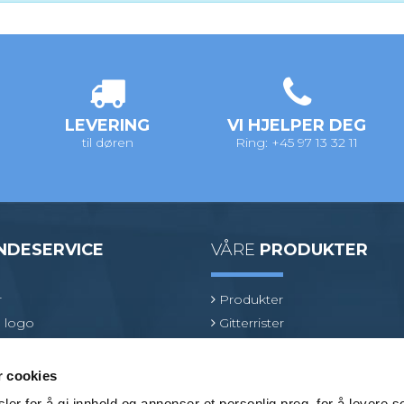
LEVERING
VI HJELPER DEG
til døren
Ring: +45 97 13 32 11
NDESERVICE
VÅRE
PRODUKTER
r
Produkter
 logo
Gitterrister
ologi
Ventilasjonsrister
oduktspesialist
GRP gitterrister
r cookies
Kjørerister
er for å gi innhold og annonser et personlig preg, for å levere s