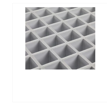
Fastgørelse - Trinn
Justerbare ben
Beslag - Fibergitter
BROXOCLIP
Festebeslag - Opptrekksrister
Se alle