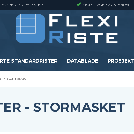
EKSPERTER PÅ RISTER
STORT LAGER AV STANDARD
RTE STANDARDRISTER
DATABLADE
PROSJEK
er - Stormasket
JR
Gitterrister matter
GRP gitterriste
Gitterrister matter - Finmasket
GRP gitterriste
Gitterrister Matter- Rustfritt Stål
GRP gitterrister
TER - STORMASKET
Smijernsmatter
GRP gitterriste
Se alle
Se alle