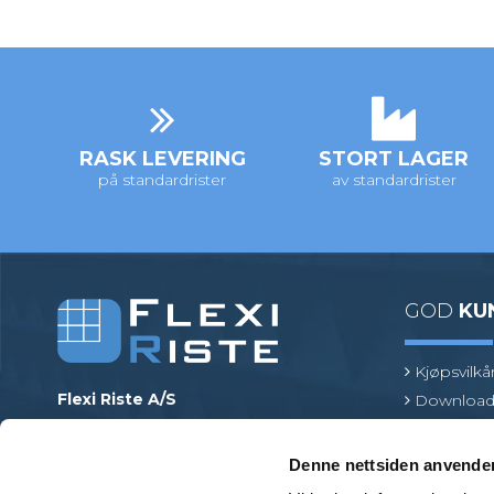
RASK LEVERING
STORT LAGER
på standardrister
av standardrister
GOD
KU
Kjøpsvilkå
Flexi Riste A/S
Download
Merrildparken 15
Risttermin
7480 Vildbjerg
Find en pr
Denne nettsiden anvende
Danmark