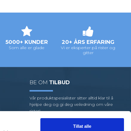
5000+ KUNDER
20+ ÅRS ERFARING
Som alle er glade
Vi er eksperter på rister og
gitter
BE OM
TILBUD
Vår produktspesialister sitter alltid klar til å
hjelpe deg og gi deg veiledning om våre
rister!
Vi har et stort utvalg av standardrister,
men hvis oppgaven din krever
Tillat alle
spesialrister, har vi et team av dyktige