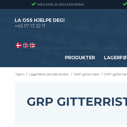
MER ENN 20 ÅRS ERFARING
LA OSS HJELPE DEG!
+45 97 13 32 11
PRODUKTER
LAGERFØ
Hjem
/
Lagerførte standardrister
/
GRP gitterrister
/
GRP gitterrist
Pressveiset gitterrister – Alminnelig
Gitterrister trinn – S235
gitterrist
Smijernstrinn
Smijernsgitter – Gitter med svingte
Opptrekkstrinn
GRP GITTERRIS
kryssribber
Byggeplasstrinn
Se alle
Festebeslag - Standardrister
Flexi Level