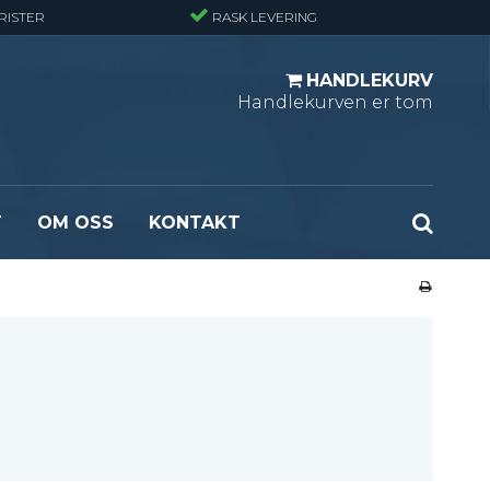
RISTER
RASK LEVERING
HANDLEKURV
Handlekurven er tom
T
OM OSS
KONTAKT
r - Standard
Opptrekksplanker – Sort (Ubehandlet)
r - Finmasket
Opptrekkstrinn - Standard
 - Tunglast
Leidertrinn
r - Stormasket