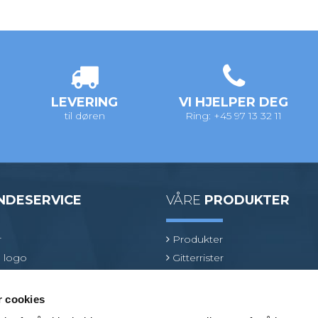
LEVERING
VI HJELPER DEG
til døren
Ring: +45 97 13 32 11
NDESERVICE
VÅRE
PRODUKTER
r
Produkter
 logo
Gitterrister
ologi
Ventilasjonsrister
oduktspesialist
GRP gitterrister
r cookies
Kjørerister