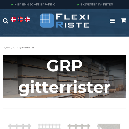
MER ENN 20 ÅRS ERFARING
EKSPERTER PÅ RISTER
Hjem
/
GRP gitterrister
GRP
gitterrister