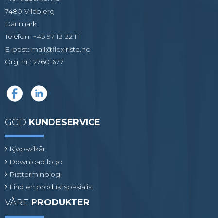
7480 Vildbjerg
Danmark
Telefon
:
+45 97 13 32 11
E-post
:
mail@flexiriste.no
Org. nr.
:
27601677
GOD
KUNDESERVICE
Kjøpsvilkår
Download logo
Ristterminologi
Find en produktspesialist
VÅRE
PRODUKTER