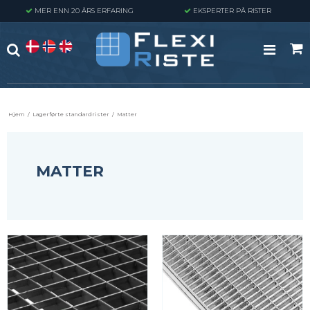
MER ENN 20 ÅRS ERFARING
EKSPERTER PÅ RISTER
Hjem
/
Lagerførte standardrister
/
Matter
MATTER