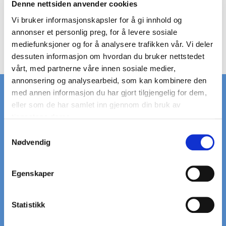
Denne nettsiden anvender cookies
STÅL
Vi bruker informasjonskapsler for å gi innhold og
annonser et personlig preg, for å levere sosiale
mediefunksjoner og for å analysere trafikken vår. Vi deler
Ingen produkter å vise.
dessuten informasjon om hvordan du bruker nettstedet
vårt, med partnerne våre innen sosiale medier,
annonsering og analysearbeid, som kan kombinere den
med annen informasjon du har gjort tilgjengelig for dem,
eller som de har samlet inn gjennom din bruk av
tjenestene deres.
RASK LEVERING
STORT LAGER
S
på standardrister
av standardrister
Nødvendig
a
m
t
LEVERING
VI HJELPER DEG
Egenskaper
til døren
Ring: +45 97 13 32 11
y
k
k
Statistikk
5000+ KUNDER
20+ ÅRS ERFARING
e
Som alle er glade
Vi er eksperter på rister og