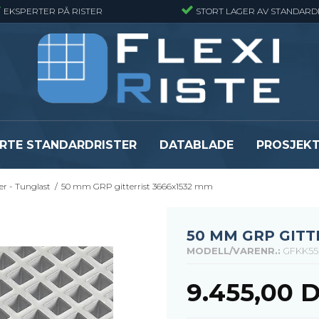
EKSPERTER PÅ RISTER
STORT LAGER AV STANDARD
RTE STANDARDRISTER
DATABLADE
PROSJEK
er - Tunglast
/
50 mm GRP gitterrist 3666x1532 mm
JR
Gitterrister matter
GRP gitterriste
Gitterrister matter - Finmasket
GRP gitterriste
Gitterrister Matter- Rustfritt Stål
GRP gitterrister
50 MM GRP GITT
Smijernsmatter
GRP gitterriste
MODELL/VARENR.:
GFKK55
Se alle
Se alle
9.455,00 