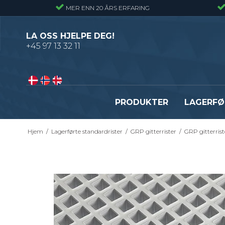
MER ENN 20 ÅRS ERFARING
LA OSS HJELPE DEG!
+45 97 13 32 11
PRODUKTER
LAGERFØ
Hjem
/
Lagerførte standardrister
/
GRP gitterrister
/
GRP gitterrist
Pressveiset gitterrister – Alminnelig
Gitterrister trinn – S235
gitterrist
Smijernstrinn
Smijernsgitter – Gitter med svingte
Opptrekkstrinn
kryssribber
Byggeplasstrinn
Se alle
Festebeslag - Standardrister
Flexi Level