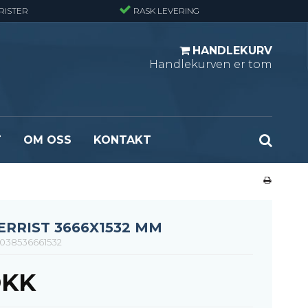
RISTER
RASK LEVERING
HANDLEKURV
Handlekurven er tom
T
OM OSS
KONTAKT
r - Standard
Opptrekksplanker – Sort (Ubehandlet)
r - Finmasket
Opptrekkstrinn - Standard
 - Tunglast
Leidertrinn
ERRIST 3666X1532 MM
r - Stormasket
038536661532
DKK