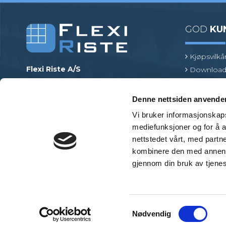
GOD
KU
Kjøpsvilkå
Flexi Riste A/S
Download
Merrildparken 15
Risttermin
7480 Vildbjerg
Find en pr
Denne nettsiden anvende
Danmark
Vi bruker informasjonskapsl
Telefon
:
+45 97 13 32 11
mediefunksjoner og for å a
E-post
:
mail@flexiriste.no
nettstedet vårt, med part
Org. nr.
:
27601677
kombinere den med annen in
gjennom din bruk av tjene
S
Nødvendig
a