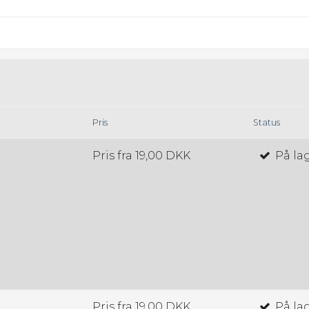
Pris
Status
K
Pris fra
19,00 DKK
På la
Pris fra
19,00 DKK
På la