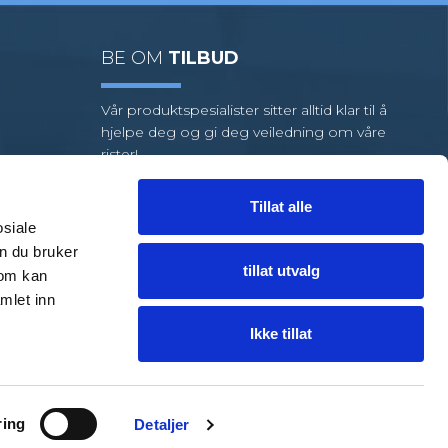
BE OM
TILBUD
Vår produktspesialister sitter alltid klar til å
hjelpe deg og gi deg veiledning om våre
rister!
Vi har et stort utvalg av standardrister,
men hvis oppgaven din krever
Tillat alle
spesialrister, har vi et team av dyktige
osiale
medarbeidere klare til å hjelpe deg.
n du bruker
tillat utvalg
som kan
FÅ HJELP
TIL EN LØSNING
mlet inn
Ikke tillat
ring
Detaljer