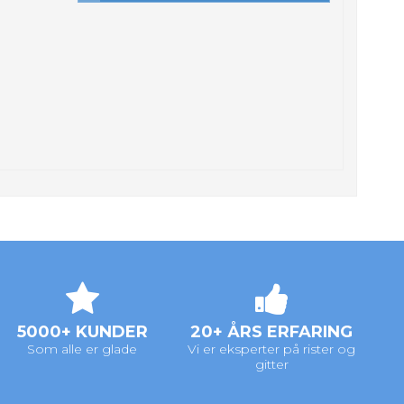
5000+ KUNDER
20+ ÅRS ERFARING
Som alle er glade
Vi er eksperter på rister og
gitter