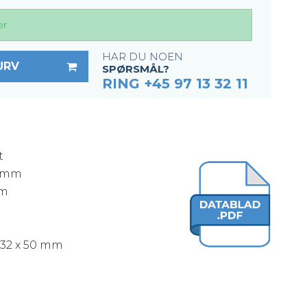
er
HAR DU NOEN
URV
SPØRSMÅL?
RING +45 97 13 32 11
t
8 mm
mm
1532 x 50 mm