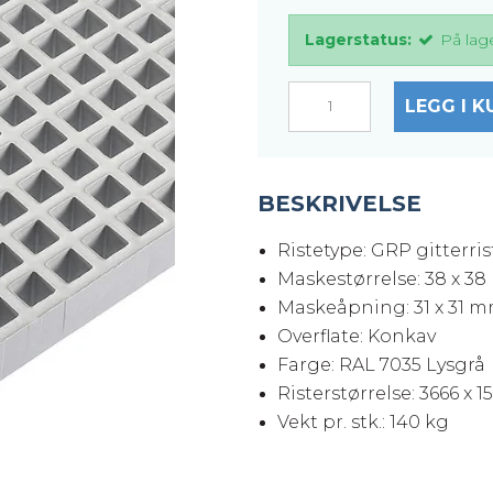
Lagerstatus:
På lag
LEGG I K
BESKRIVELSE
Ristetype: GRP gitterris
Maskestørrelse: 38 x 3
Maskeåpning: 31 x 31 
Overflate: Konkav
Farge: RAL 7035 Lysgrå
Risterstørrelse: 3666 x 
Vekt pr. stk.: 140 kg