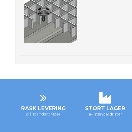
RASK LEVERING
STORT LAGER
på standardrister
av standardrister