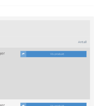
Antall
ger
Vis produkt
ger
Vis produkt