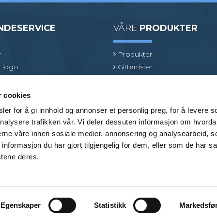
NDESERVICE
VÅRE
PRODUKTER
r
Produkter
 logo
Gitterrister
ologi
Ventilasjonsrister
oduktspesialist
GRP gitterrister
r cookies
Kjørerister
er for å gi innhold og annonser et personlig preg, for å levere s
Beslag
nalysere trafikken vår. Vi deler dessuten informasjon om hvorda
Bransjer
nerne våre innen sosiale medier, annonsering og analysearbeid, 
formasjon du har gjort tilgjengelig for dem, eller som de har sa
stene deres.
Egenskaper
Statistikk
Markedsfø