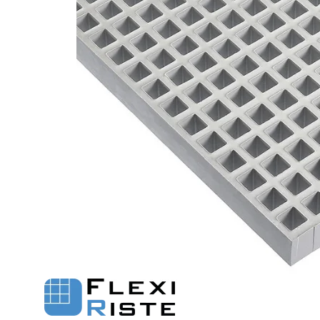
Fastgørelse - Trinn
Justerbare ben
Beslag - Fibergitter
BROXOCLIP
Festebeslag - Opptrekksrister
Se alle