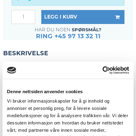
LEGG I KURV
HAR DU NOEN
SPØRSMÅL?
RING +45 97 13 32 11
BESKRIVELSE
Våre mest brukte festebeslag
Passer til fibergitter med 40 x 40 eller 38 x 38 mm
masker
Denne nettsiden anvender cookies
Vi bruker informasjonskapsler for å gi innhold og
annonser et personlig preg, for å levere sosiale
Komplett klemmebeslag inkludert:
mediefunksjoner og for å analysere trafikken vår. Vi deler
Skrue
dessuten informasjon om hvordan du bruker nettstedet
Mutter M8
vårt, med partnerne våre innen sosiale medier,