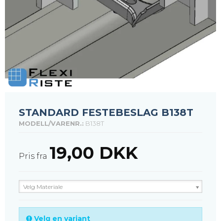
STANDARD FESTEBESLAG B138T
MODELL/VARENR.:
B138T
19,00 DKK
Pris fra
Velg Materiale
Velg en variant