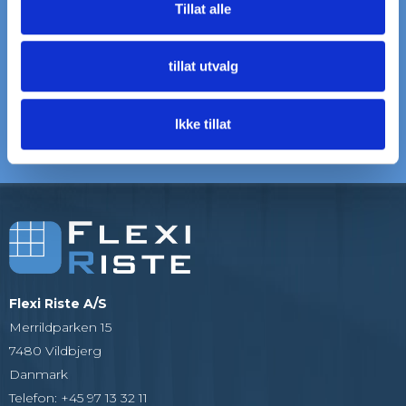
Tillat alle
LEVERING
VI HJELPER DEG
til døren
Ring: +45 97 13 32 11
tillat utvalg
5000+ KUNDER
20+ ÅRS ERFARING
Som alle er glade
Vi er eksperter på rister og
Ikke tillat
gitter
Flexi Riste A/S
Merrildparken 15
7480 Vildbjerg
Danmark
Telefon
:
+45 97 13 32 11