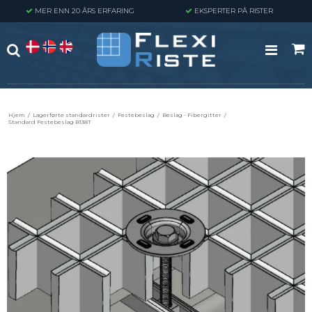
MER ENN 20 ÅRS ERFARING
EKSPERTER PÅ RISTER
Hjem
/
Lagerførte standardrister
/
Festebeslag
/
Beslag - Fibergitter
/
Standard Festebeslag B138T