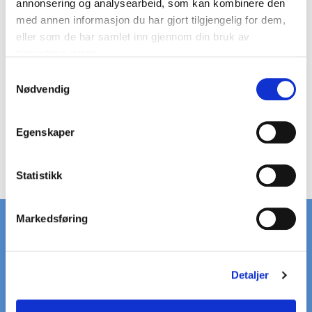
annonsering og analysearbeid, som kan kombinere den
Låsering i syntetisk plast
med annen informasjon du har gjort tilgjengelig for dem,
eller som de har samlet inn gjennom din bruk av
tjenestene deres.
S
Nødvendig
a
m
t
Egenskaper
y
k
k
Statistikk
e
v
Markedsføring
a
l
g
RASK LEVERING
STORT LAGER
Detaljer
på standardrister
av standardrister