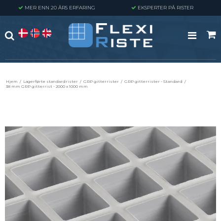
MER ENN 20 ÅRS ERFARING
EKSPERTER PÅ RISTER
Hjem
/
Lagerførte standardrister
/
GRP gitterrister
/
GRP gitterrister - Standard
/
38 mm GRP gitterrist - 2000 x 1000 mm