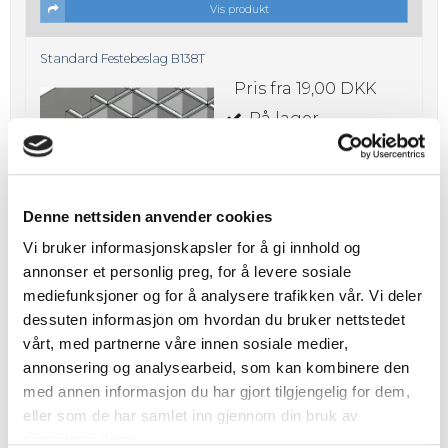
Vis produkt
Standard Festebeslag B138T
Pris fra
19,00 DKK
På lager
Denne nettsiden anvender cookies
Vi bruker informasjonskapsler for å gi innhold og
annonser et personlig preg, for å levere sosiale
Vis produkt
mediefunksjoner og for å analysere trafikken vår. Vi deler
dessuten informasjon om hvordan du bruker nettstedet
Festebeslag B638K
vårt, med partnerne våre innen sosiale medier,
Pris fra
17,00 DKK
annonsering og analysearbeid, som kan kombinere den
På lager
med annen informasjon du har gjort tilgjengelig for dem,
eller som de har samlet inn gjennom din bruk av
tjenestene deres.