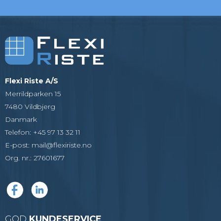
Flexi Riste A/S
Merrildparken 15
7480 Vildbjerg
Danmark
Telefon
:
+45 97 13 32 11
E-post
:
mail@flexiriste.no
Org. nr.
:
27601677
GOD
KUNDESERVICE