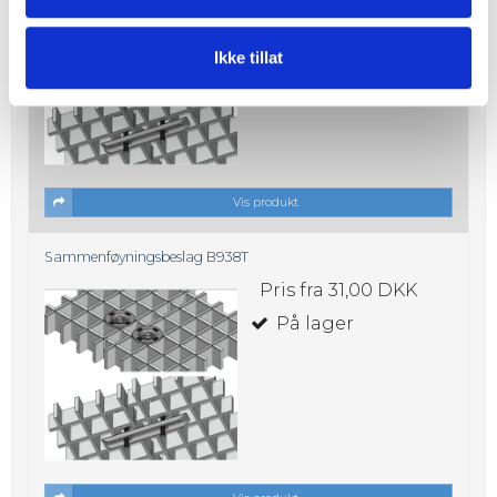
På lager
Ikke tillat
Vis produkt
Sammenføyningsbeslag B938T
Pris fra
31,00 DKK
På lager