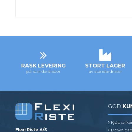
RASK LEVERING
STORT LAGER
på standardrister
av standardrister
GOD
KU
Kjøpsvilkå
Flexi Riste A/S
Download