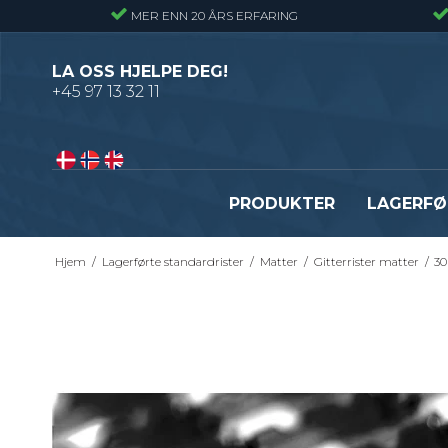
MER ENN 20 ÅRS ERFARING
LA OSS HJELPE DEG!
+45 97 13 32 11
PRODUKTER
LAGERFØ
Hjem
/
Lagerførte standardrister
/
Matter
/
Gitterrister matter
/
30
Pressveiset gitterrister – Alminnelig
Gitterrister trinn – S235
gitterrist
Smijernstrinn
Smijernsgitter – Gitter med svingte
Opptrekkstrinn
kryssribber
Byggeplasstrinn
Se alle
Festebeslag - Standardrister
Flexi Level