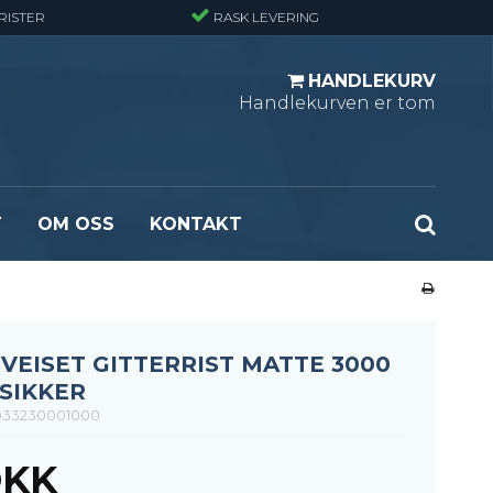
RISTER
RASK LEVERING
HANDLEKURV
Handlekurven er tom
T
OM OSS
KONTAKT
r - Standard
Opptrekksplanker – Sort (Ubehandlet)
r - Finmasket
Opptrekkstrinn - Standard
 - Tunglast
Leidertrinn
SVEISET GITTERRIST MATTE 3000
r - Stormasket
ISIKKER
33230001000
DKK