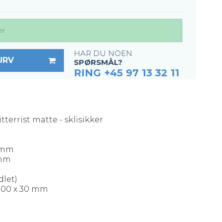
er
HAR DU NOEN
URV
SPØRSMÅL?
RING +45 97 13 32 11
tterrist matte - sklisikker
3 mm
 mm
dlet)
1000 x 30 mm