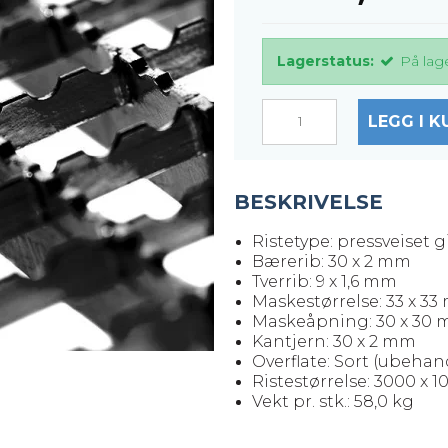
Lagerstatus:
På lag
LEGG I K
BESKRIVELSE
Ristetype: pressveiset gi
Bærerib: 30 x 2 mm
Tverrib: 9 x 1,6 mm
Maskestørrelse: 33 x 3
Maskeåpning: 30 x 30
Kantjern: 30 x 2 mm
Overflate: Sort (ubehan
Ristestørrelse: 3000 x 
Vekt pr. stk.: 58,0 kg