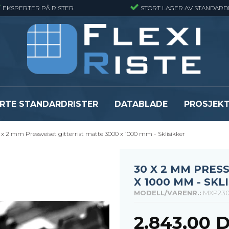
EKSPERTER PÅ RISTER
STORT LAGER AV STANDARD
RTE STANDARDRISTER
DATABLADE
PROSJEK
 x 2 mm Pressveiset gitterrist matte 3000 x 1000 mm - Sklisikker
JR
Gitterrister matter
GRP gitterriste
Gitterrister matter - Finmasket
GRP gitterriste
Gitterrister Matter- Rustfritt Stål
GRP gitterrister
30 X 2 MM PRES
Smijernsmatter
GRP gitterriste
X 1000 MM - SKL
Se alle
Se alle
MODELL/VARENR.:
MXP230
2.843,00 