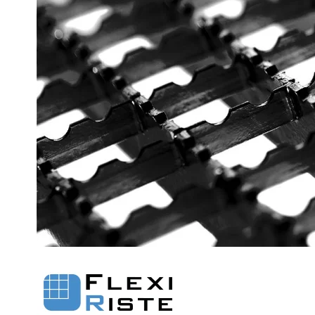
Fastgørelse - Trinn
Justerbare ben
Beslag - Fibergitter
BROXOCLIP
Festebeslag - Opptrekksrister
Se alle