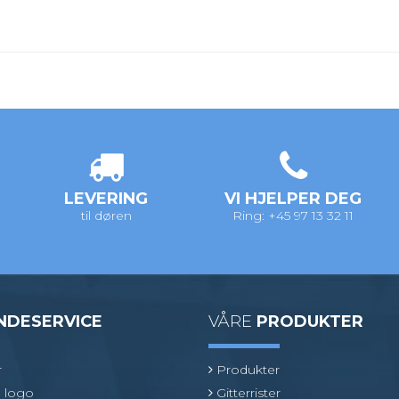
LEVERING
VI HJELPER DEG
til døren
Ring: +45 97 13 32 11
NDESERVICE
VÅRE
PRODUKTER
r
Produkter
 logo
Gitterrister