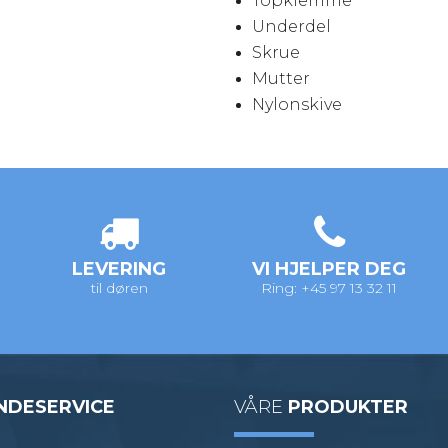
Topklemme
Underdel
Skrue
Mutter
Nylonskive
LEVERING
VI HJELPER DEG
til døren
Ring: +45 97 13 32 11
NDESERVICE
VÅRE
PRODUKTER