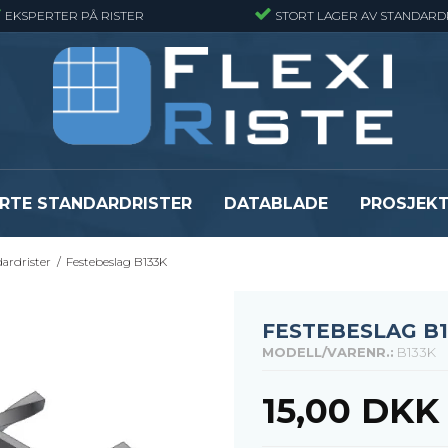
EKSPERTER PÅ RISTER
STORT LAGER AV STANDARD
RTE STANDARDRISTER
DATABLADE
PROSJEK
ardrister
/
Festebeslag B133K
JR
Gitterrister matter
GRP gitterriste
Gitterrister matter - Finmasket
GRP gitterriste
Gitterrister Matter- Rustfritt Stål
GRP gitterrister
FESTEBESLAG B1
Smijernsmatter
GRP gitterriste
MODELL/VARENR.:
B133K
Se alle
Se alle
15,00 DKK