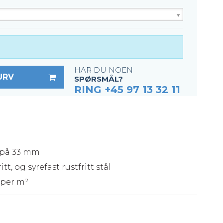
HAR DU NOEN
URV
SPØRSMÅL?
RING +45 97 13 32 11
e på 33 mm
itt, og syrefast rustfritt stål
 per m²