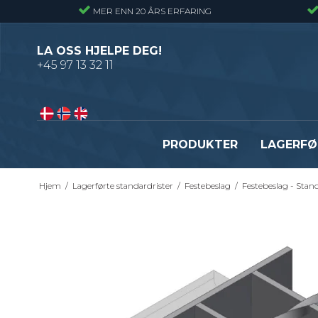
MER ENN 20 ÅRS ERFARING
LA OSS HJELPE DEG!
+45 97 13 32 11
PRODUKTER
LAGERFØ
Hjem
/
Lagerførte standardrister
/
Festebeslag
/
Festebeslag - Stand
Pressveiset gitterrister – Alminnelig
Gitterrister trinn – S235
gitterrist
Smijernstrinn
Smijernsgitter – Gitter med svingte
Opptrekkstrinn
kryssribber
Byggeplasstrinn
Se alle
Festebeslag - Standardrister
Flexi Level