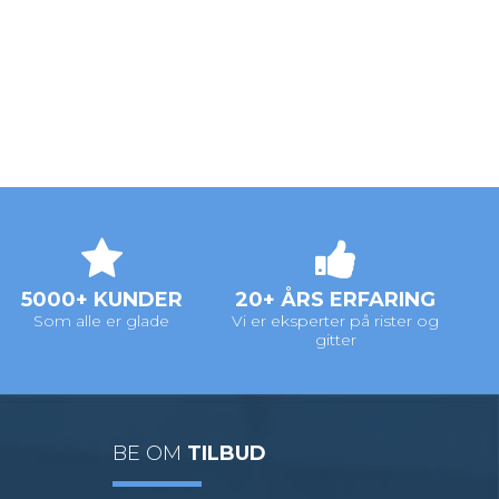
5000+ KUNDER
20+ ÅRS ERFARING
Som alle er glade
Vi er eksperter på rister og
gitter
BE OM
TILBUD