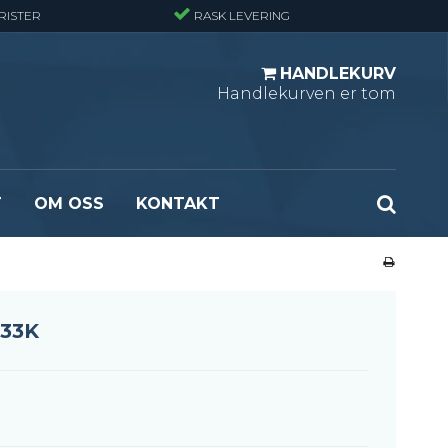
RISTER
RASK LEVERING
HANDLEKURV
Handlekurven er tom
T
OM OSS
KONTAKT
r - Standard
Opptrekksplanker – Sort (Ubehandlet)
r - Finmasket
Opptrekkstrinn - Standard
 - Tunglast
Leidertrinn
33K
r - Stormasket