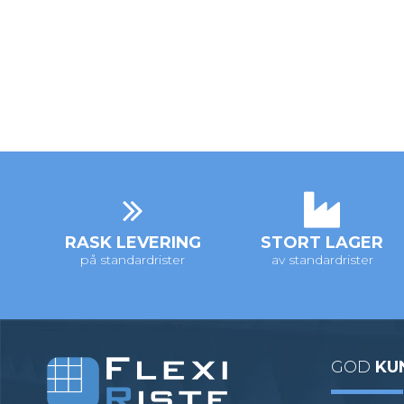
RASK LEVERING
STORT LAGER
på standardrister
av standardrister
GOD
KU