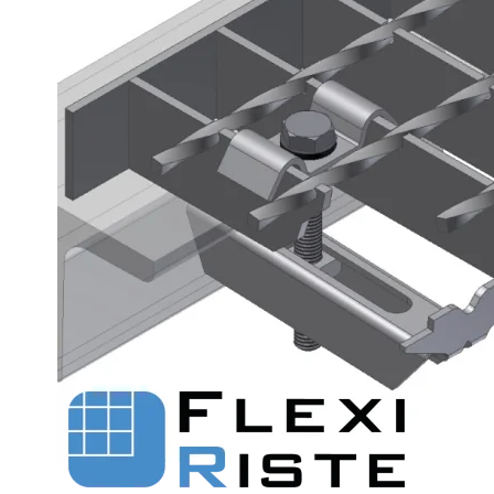
Fastgørelse - Trinn
Justerbare ben
Beslag - Fibergitter
BROXOCLIP
Festebeslag - Opptrekksrister
Se alle