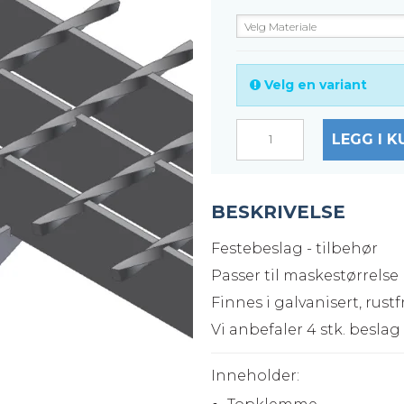
Velg Materiale
Velg en variant
LEGG I K
BESKRIVELSE
Festebeslag - tilbehør
Passer til maskestørrels
Finnes i galvanisert, rustfr
Vi anbefaler 4 stk. beslag
Inneholder: