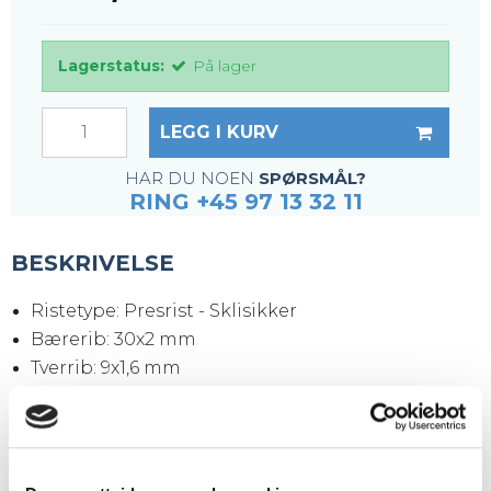
Lagerstatus:
På lager
LEGG I KURV
HAR DU NOEN
SPØRSMÅL?
RING +45 97 13 32 11
BESKRIVELSE
Ristetype: Presrist - Sklisikker
Bærerib: 30x2 mm
Tverrib: 9x1,6 mm
Maskestørrelse: 33x11 mm
Maskeåpning: 30x9 mm
Sideplater: 70x3 mm
Overflate: Varmgalvanisert iht DIN1461