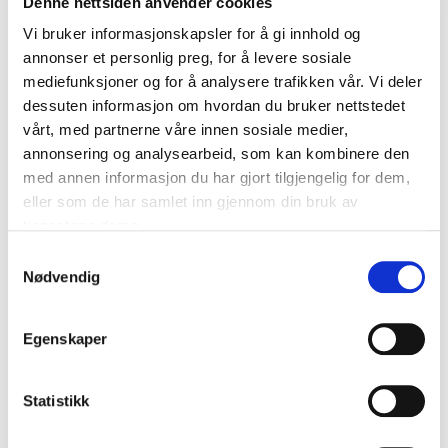
Denne nettsiden anvender cookies
Vekt pr. stk.: 9,4 kg
Vi bruker informasjonskapsler for å gi innhold og
annonser et personlig preg, for å levere sosiale
mediefunksjoner og for å analysere trafikken vår. Vi deler
dessuten informasjon om hvordan du bruker nettstedet
DOWNLOADCENTER
vårt, med partnerne våre innen sosiale medier,
annonsering og analysearbeid, som kan kombinere den
med annen informasjon du har gjort tilgjengelig for dem,
eller som de har samlet inn gjennom din bruk av
tjenestene deres.
S
Nødvendig
a
m
t
Egenskaper
y
k
k
Statistikk
e