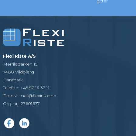
gitter
Flexi Riste A/S
Merrildparken 15
7480 Vildbjerg
Danmark
Telefon
:
+45 97 13 32 11
E-post
:
mail@flexiriste.no
Org. nr.
:
27601677