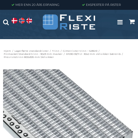
MER ENN 20 ÅRS ERFARING
EKSPERTER PÅ RISTER
Hjem
/
Lagerførte standardrister
/
Trinn
/
Gitterrister trinn – S235JR
/
Finmasket Standard trinn - 30x9 mm masker
/
XP230-33/11-2 - 30x2 mm sklisikker bærerib
/
Presristetrinn 800x305 mm Sklisikker