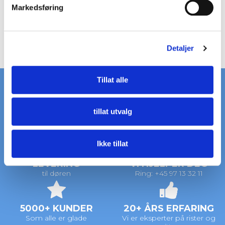
v
Markedsføring
a
l
g
Detaljer
Tillat alle
tillat utvalg
RASK LEVERING
STORT LAGER
på standardrister
av standardrister
Ikke tillat
LEVERING
VI HJELPER DEG
til døren
Ring: +45 97 13 32 11
5000+ KUNDER
20+ ÅRS ERFARING
Som alle er glade
Vi er eksperter på rister og