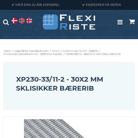
MER ENN 20 ÅRS ERFARING
EKSPERTER PÅ RISTER
Hjem
/
Lagerførte standardrister
/
Trinn
/
Gitterrister trinn – S235JR
/
Finmasket Standard trinn - 30x9 mm masker
/
XP230-33/11-2 - 30x2 mm sklisikker bærerib
XP230-33/11-2 - 30X2 MM
SKLISIKKER BÆRERIB