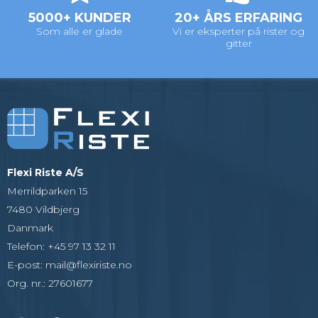
5000+ KUNDER
20+ ÅRS ERFARING
Som alle er glade
Vi er eksperter på rister og
gitter
Flexi Riste A/S
Merrildparken 15
7480 Vildbjerg
Danmark
Telefon
:
+45 97 13 32 11
E-post
:
mail@flexiriste.no
Org. nr.
:
27601677