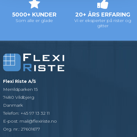
5000+ KUNDER
20+ ÅRS ERFARING
Som alle er glade
Vi er eksperter på rister og
gitter
Flexi Riste A/S
Merrildparken 15
7480 Vildbjerg
Danmark
Telefon
:
+45 97 13 32 11
E-post
:
mail@flexiriste.no
Org. nr.
:
27601677