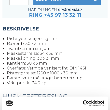
HAR DU NOEN
SPØRSMÅL?
RING +45 97 13 32 11
BESKRIVELSE
Ristetype: smijernsgitter
Bærerib: 30 x 3 mm
Tverrib: 5 mm smijern
Maskestørrelse: 34 x 38 mm
Maskeåpning: 30 x 31 mm
Kantjern: 30 x 3 mm
Overflate: Varmgalvanisert iht. DIN 1461
Ristestørrelse: 1200 x 1000 x 30 mm
Førstnevnte mål angir bærerretning.
Vekt pr. stk.: 34,0 kg
HUSK FESTEBESLAG