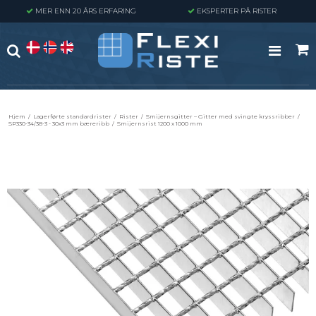
MER ENN 20 ÅRS ERFARING
EKSPERTER PÅ RISTER
Hjem
/
Lagerførte standardrister
/
Rister
/
Smijernsgitter – Gitter med svingte kryssribber
/
SP330-34/38-3 - 30x3 mm bæreribb
/
Smijernsrist 1200 x 1000 mm