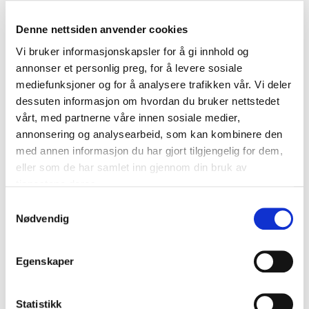
Denne nettsiden anvender cookies
Vi bruker informasjonskapsler for å gi innhold og
annonser et personlig preg, for å levere sosiale
mediefunksjoner og for å analysere trafikken vår. Vi deler
dessuten informasjon om hvordan du bruker nettstedet
vårt, med partnerne våre innen sosiale medier,
annonsering og analysearbeid, som kan kombinere den
med annen informasjon du har gjort tilgjengelig for dem,
eller som de har samlet inn gjennom din bruk av
tjenestene deres.
S
Nødvendig
a
m
t
Egenskaper
y
k
k
Statistikk
FESTEBESLAG B133K