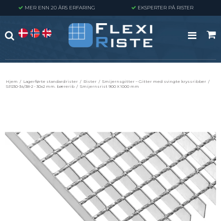
MER ENN 20 ÅRS ERFARING
EKSPERTER PÅ RISTER
Hjem
/
Lagerførte standardrister
/
Rister
/
Smijernsgitter – Gitter med svingte kryssribber
/
SP230-34/38-2 - 30x2 mm. bærerib
/
Smijernsrist 900 X 1000 mm