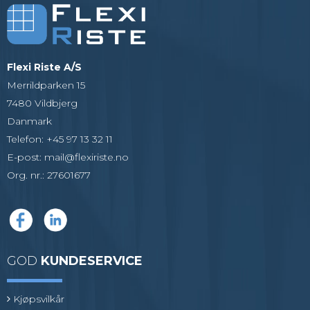
Flexi Riste A/S
Merrildparken 15
7480 Vildbjerg
Danmark
Telefon
:
+45 97 13 32 11
E-post
:
mail@flexiriste.no
Org. nr.
:
27601677
GOD
KUNDESERVICE
Kjøpsvilkår