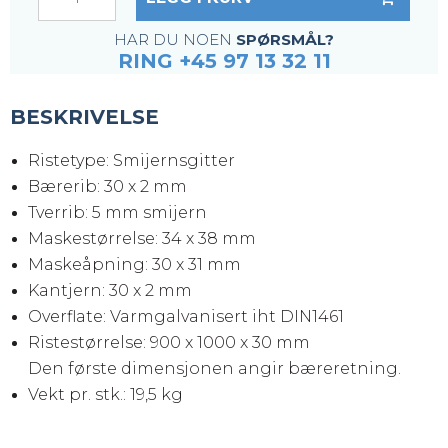
HAR DU NOEN
SPØRSMÅL?
RING +45 97 13 32 11
BESKRIVELSE
Ristetype: Smijernsgitter
Bærerib: 30 x 2 mm
Tverrib: 5 mm smijern
Maskestørrelse: 34 x 38 mm
Maskeåpning: 30 x 31 mm
Kantjern: 30 x 2 mm
Overflate: Varmgalvanisert iht DIN1461
Ristestørrelse: 900 x 1000 x 30 mm
Den første dimensjonen angir bæreretning.
Vekt pr. stk.: 19,5 kg