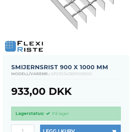
SMIJERNSRIST 900 X 1000 MM
MODELL/VARENR.:
SP230343829001000
933,00 DKK
Lagerstatus:
På lager
LEGG I KURV