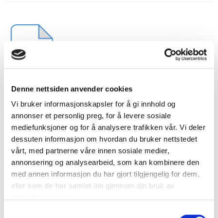
Denne nettsiden anvender cookies
Vi bruker informasjonskapsler for å gi innhold og
HUSK FESTEBESLAG
annonser et personlig preg, for å levere sosiale
mediefunksjoner og for å analysere trafikken vår. Vi deler
dessuten informasjon om hvordan du bruker nettstedet
vårt, med partnerne våre innen sosiale medier,
annonsering og analysearbeid, som kan kombinere den
med annen informasjon du har gjort tilgjengelig for dem,
eller som de har samlet inn gjennom din bruk av
tjenestene deres.
S