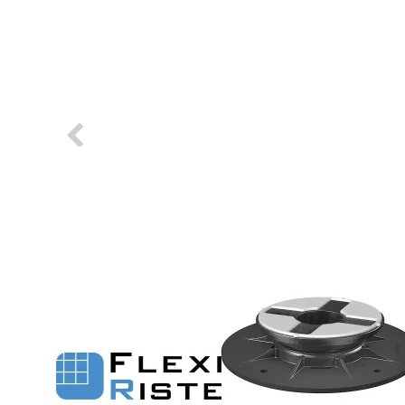
Fastgørelse - Trinn
Justerbare ben
Beslag - Fibergitter
BROXOCLIP
Festebeslag - Opptrekksrister
Se alle