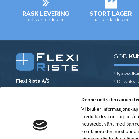
RASK LEVERING
STORT LAGER
på standardrister
av standardrister
GOD
KU
Kjøpsvilkå
Flexi Riste A/S
Download
Merrildparken 15
Risttermin
7480 Vildbjerg
Find en pr
Denne nettsiden anvende
Danmark
Vi bruker informasjonskapsl
Telefon
:
+45 97 13 32 11
mediefunksjoner og for å a
E-post
:
mail@flexiriste.no
nettstedet vårt, med part
Org. nr.
:
27601677
kombinere den med annen in
gjennom din bruk av tjene