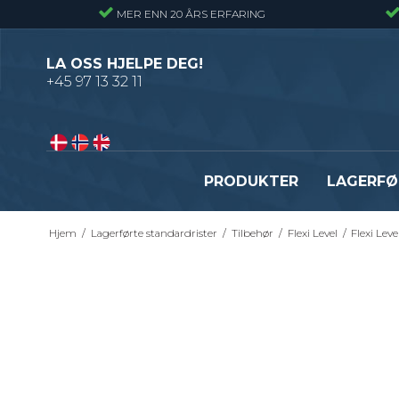
MER ENN 20 ÅRS ERFARING
LA OSS HJELPE DEG!
+45 97 13 32 11
PRODUKTER
LAGERFØ
Hjem
/
Lagerførte standardrister
/
Tilbehør
/
Flexi Level
/
Flexi Leve
Pressveiset gitterrister – Alminnelig
Gitterrister trinn – S235
gitterrist
Smijernstrinn
Smijernsgitter – Gitter med svingte
Opptrekkstrinn
kryssribber
Byggeplasstrinn
Se alle
Festebeslag - Standardrister
Flexi Level