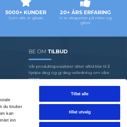
5000+ KUNDER
20+ ÅRS ERFARING
Som alle er glade
Vi er eksperter på rister og
gitter
BE OM
TILBUD
Vår produktspesialister sitter alltid klar til å
hjelpe deg og gi deg veiledning om våre
rister!
Vi har et stort utvalg av standardrister,
men hvis oppgaven din krever
Tillat alle
spesialrister, har vi et team av dyktige
osiale
medarbeidere klare til å hjelpe deg.
n du bruker
tillat utvalg
som kan
FÅ HJELP
TIL EN LØSNING
mlet inn