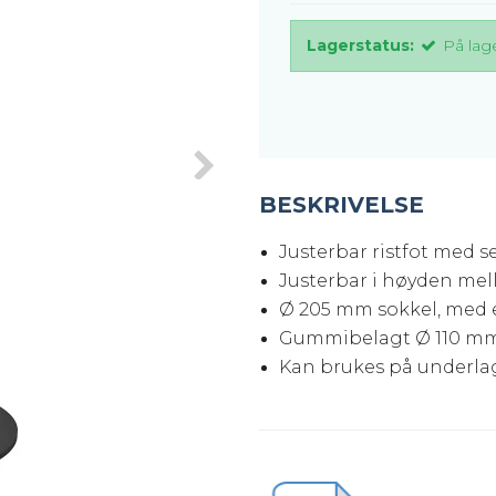
Lagerstatus:
På lag
BESKRIVELSE
Justerbar ristfot med s
Justerbar i høyden me
Ø 205 mm sokkel, med 
Gummibelagt Ø 110 mm 
Kan brukes på underlag