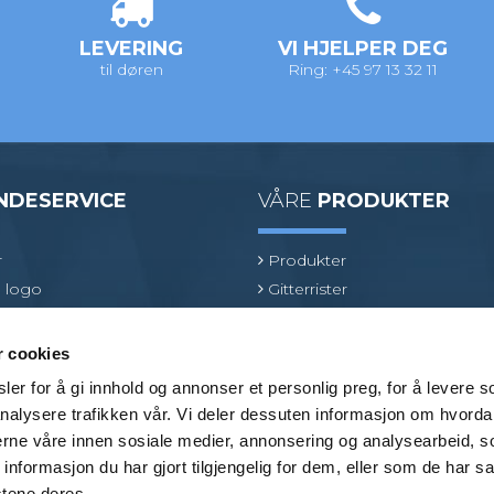
LEVERING
VI HJELPER DEG
til døren
Ring: +45 97 13 32 11
NDESERVICE
VÅRE
PRODUKTER
r
Produkter
 logo
Gitterrister
ologi
Ventilasjonsrister
oduktspesialist
GRP gitterrister
r cookies
Kjørerister
er for å gi innhold og annonser et personlig preg, for å levere s
Beslag
nalysere trafikken vår. Vi deler dessuten informasjon om hvorda
Bransjer
nerne våre innen sosiale medier, annonsering og analysearbeid, 
formasjon du har gjort tilgjengelig for dem, eller som de har sa
stene deres.