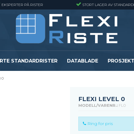
EKSPERTER PÅ RISTER
STORT LAGER AV STANDARD
RTE STANDARDRISTER
DATABLADE
PROSJEK
l 0
JR
Gitterrister matter
GRP gitterriste
Gitterrister matter - Finmasket
GRP gitterriste
Gitterrister Matter- Rustfritt Stål
GRP gitterrister
FLEXI LEVEL 0
Smijernsmatter
GRP gitterriste
MODELL/VARENR.:
FL0
Se alle
Se alle
Ring for pris