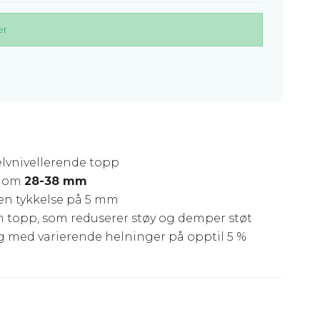
er
elvnivellerende topp
llom
28-38 mm
en tykkelse på 5 mm
topp, som reduserer støy og demper støt
 med varierende helninger på opptil 5 %