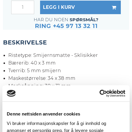
LEGG I KURV
HAR DU NOEN
SPØRSMÅL?
RING +45 97 13 32 11
BESKRIVELSE
Ristetype: Smijernsmatte - Sklisikker
Bærerib: 40 x 3 mm
Tverrib: 5 mm smijern
Maskestørrelse: 34 x 38 mm
Maskeåpning: 30 x 31 mm
Kantjern: 40 x 3 mm
Overflate: Svart (ubehandlet)
Ristestørrelse: 3050 x 1000 x 40 mm
Denne nettsiden anvender cookies
Vekt pr. stk.: 99,0 kg
Vi bruker informasjonskapsler for å gi innhold og
annonser et personlig preg, for å levere sosiale