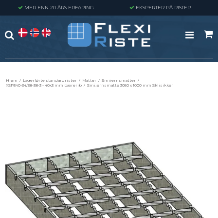
MER ENN 20 ÅRS ERFARING
EKSPERTER PÅ RISTER
Hjem
/
Lagerførte standardrister
/
Matter
/
Smijernsmatter
/
XSP340-34/38-38-3 - 40x3 mm bærerib
/
Smijernsmatte 3050 x 1000 mm Sklisikker