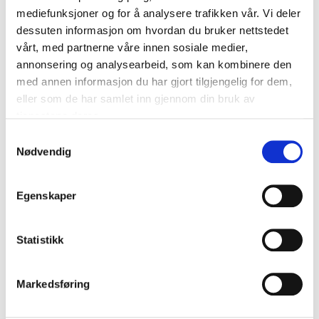
Tilkjøp
mediefunksjoner og for å analysere trafikken vår. Vi deler
dessuten informasjon om hvordan du bruker nettstedet
vårt, med partnerne våre innen sosiale medier,
Kategori:
Tilbehør
annonsering og analysearbeid, som kan kombinere den
med annen informasjon du har gjort tilgjengelig for dem,
Festebeslag B133K
eller som de har samlet inn gjennom din bruk av
15,00 DKK
tjenestene deres.
På lager
S
Nødvendig
a
m
t
Egenskaper
y
k
k
Statistikk
Vis produkt
e
v
Markedsføring
a
l