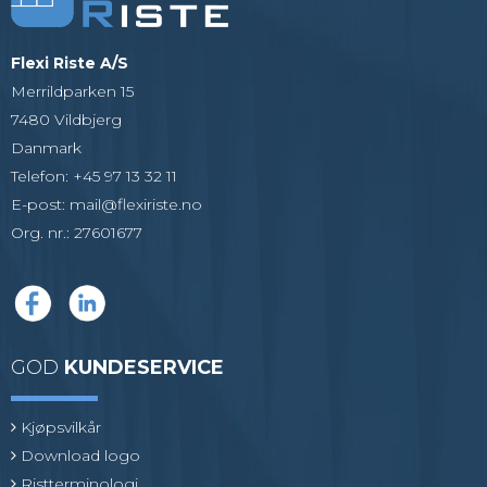
Flexi Riste A/S
Merrildparken 15
7480 Vildbjerg
Danmark
Telefon
:
+45 97 13 32 11
E-post
:
mail@flexiriste.no
Org. nr.
:
27601677
GOD
KUNDESERVICE
Kjøpsvilkår
Download logo
Ristterminologi