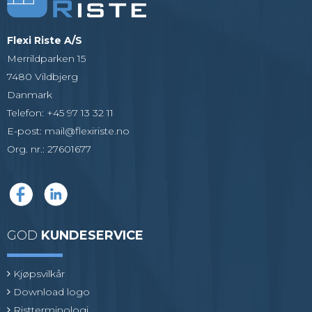
Flexi Riste A/S
Merrildparken 15
7480 Vildbjerg
Danmark
Telefon
:
+45 97 13 32 11
E-post
:
mail@flexiriste.no
Org. nr.
:
27601677
GOD
KUNDESERVICE
Kjøpsvilkår
Download logo
Ristterminologi