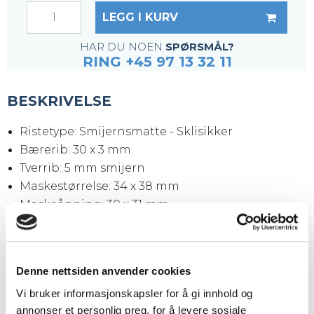
LEGG I KURV
HAR DU NOEN
SPØRSMÅL?
RING +45 97 13 32 11
BESKRIVELSE
Ristetype: Smijernsmatte - Sklisikker
Bærerib: 30 x 3 mm
Tverrib: 5 mm smijern
Maskestørrelse: 34 x 38 mm
Maskeåpning: 30 x 31 mm
Kantjern: 30 x 3 mm
Overflate: Svart (ubehandlet)
Ristestørrelse: 3050 x 1000 x 30 mm
Denne nettsiden anvender cookies
Vekt pr. stk.: 77,0 kg
Vi bruker informasjonskapsler for å gi innhold og
annonser et personlig preg, for å levere sosiale