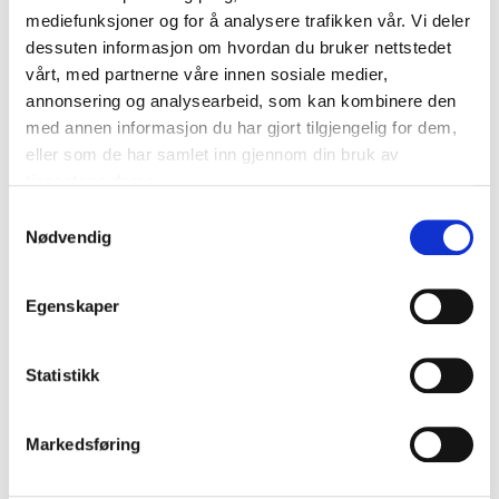
Tilkjøp
mediefunksjoner og for å analysere trafikken vår. Vi deler
dessuten informasjon om hvordan du bruker nettstedet
vårt, med partnerne våre innen sosiale medier,
Kategori:
Tilbehør
annonsering og analysearbeid, som kan kombinere den
med annen informasjon du har gjort tilgjengelig for dem,
Festebeslag B133K
eller som de har samlet inn gjennom din bruk av
15,00 DKK
tjenestene deres.
På lager
S
Nødvendig
a
m
t
Egenskaper
y
k
k
Statistikk
Vis produkt
e
v
Markedsføring
a
l