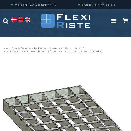
MER ENN 20 ÅRS ERFARING
EKSPERTER PÅ RISTER
Hjem
/
Lagerførte standardrister
/
Matter
/
Smijernsmatter
/
XSP330-34/38-38-3 - 30x3 mm bærerib
/
Smijernsmatte 3050 x 1000 mm Sklisikker