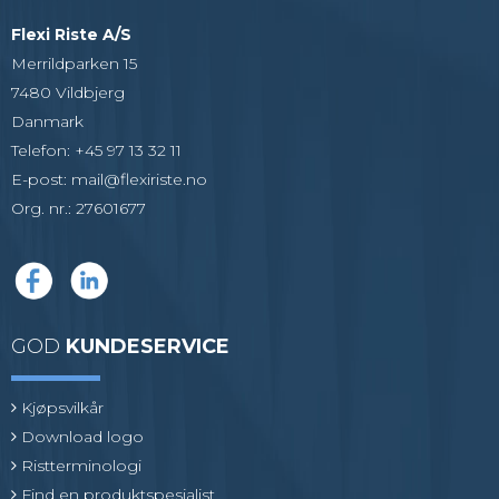
Flexi Riste A/S
Merrildparken 15
7480 Vildbjerg
Danmark
Telefon
:
+45 97 13 32 11
E-post
:
mail@flexiriste.no
Org. nr.
:
27601677
GOD
KUNDESERVICE
Kjøpsvilkår
Download logo
Ristterminologi
Find en produktspesialist