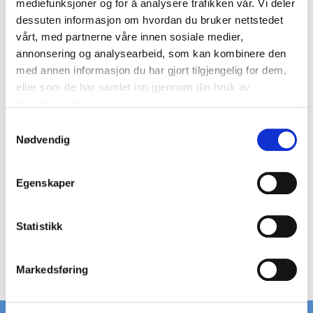
mediefunksjoner og for å analysere trafikken vår. Vi deler
dessuten informasjon om hvordan du bruker nettstedet
Kategori:
Tilbehør
vårt, med partnerne våre innen sosiale medier,
annonsering og analysearbeid, som kan kombinere den
Festebeslag B133K
med annen informasjon du har gjort tilgjengelig for dem,
eller som de har samlet inn gjennom din bruk av
15,00 DKK
tjenestene deres.
På lager
S
Nødvendig
a
m
t
Egenskaper
y
k
Vis produkt
k
Statistikk
e
v
Markedsføring
a
l
g