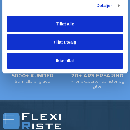
Detaljer
RASK LEVERING
STORT LAGER
Tillat alle
på standardrister
av standardrister
tillat utvalg
LEVERING
VI HJELPER DEG
til døren
Ring: +45 97 13 32 11
Ikke tillat
5000+ KUNDER
20+ ÅRS ERFARING
Som alle er glade
Vi er eksperter på rister og
gitter