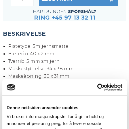
HAR DU NOEN
SPØRSMÅL?
RING +45 97 13 32 11
BESKRIVELSE
Ristetype: Smijernsmatte
Bærerib: 40 x 2 mm
Tverrib: 5 mm smijern
Maskestørrelse: 34 x 38 mm
Maskeåpning: 30 x 31 mm
Kantjern: 40 x 2 mm
Overflate: Svart (ubehandlet)
Ristestørrelse: 6100 x 1000 x 40 mm
Vekt pr. stk.: 146,0 kg
Denne nettsiden anvender cookies
Vi bruker informasjonskapsler for å gi innhold og
annonser et personlig preg, for å levere sosiale
Tilkjøp