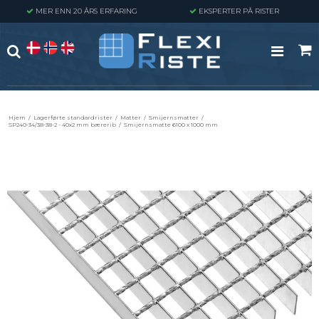
MER ENN 20 ÅRS ERFARING
EKSPERTER PÅ RISTER
Hjem
/
Lagerførte standardrister
/
Matter
/
Smijernsmatter
/
SP240-34/38-38-2 - 40x2 mm bærerib
/
Smijernsmatte 6100 x 1000 mm