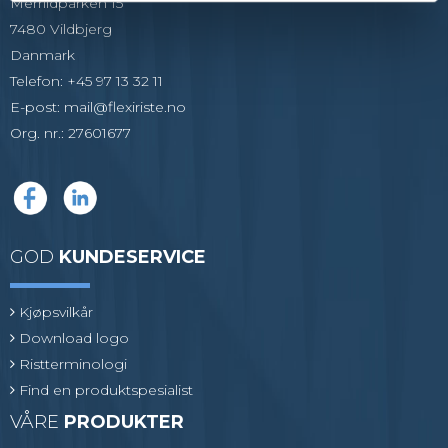
Merrildparken 15
7480 Vildbjerg
Danmark
Telefon
:
+45 97 13 32 11
E-post
:
mail@flexiriste.no
Org. nr.
:
27601677
GOD
KUNDESERVICE
Kjøpsvilkår
Download logo
Ristterminologi
Find en produktspesialist
VÅRE
PRODUKTER