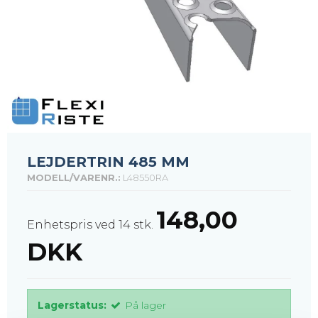
LEJDERTRIN 485 MM
MODELL/VARENR.:
L48550RA
148,00
Enhetspris ved 14 stk.
DKK
Lagerstatus:
På lager