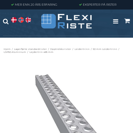
MER ENN 20 ÅRS ERFARING
EKSPERTER PÅ RISTER
Hjem
/
Lagerførte standardrister
/
Opptrekksrister
/
Leidertrinn
/
50 mm Leidertrinn
/
LSP50 Aluminium
/
Lejdertrin 485 mm