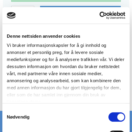
LEGG I KURV
HAR DU NOEN
SPØRSMÅL?
RING +45 97 13 32 11
Denne nettsiden anvender cookies
Vi bruker informasjonskapsler for å gi innhold og
BESKRIVELSE
annonser et personlig preg, for å levere sosiale
mediefunksjoner og for å analysere trafikken vår. Vi deler
Ristetype: leidertrinn
Platetykkelse: 2 mm
dessuten informasjon om hvordan du bruker nettstedet
Hulstørrelse: Ø12 mm
vårt, med partnerne våre innen sosiale medier,
Materiale: aluminium (ubehandlet)
annonsering og analysearbeid, som kan kombinere den
Trinstørrelse: 485 x 50 x 41 mm
med annen informasjon du har gjort tilgjengelig for dem,
Vekt pr. stk.: 0,3 kg
eller som de har samlet inn gjennom din bruk av
tjenestene deres.
S
Nødvendig
a
m