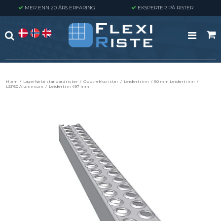
MER ENN 20 ÅRS ERFARING
EKSPERTER PÅ RISTER
Hjem
/
Lagerførte standardrister
/
Opptrekksrister
/
Leidertrinn
/
50 mm Leidertrinn
/
LSP50 Aluminium
/
Lejdertrin 497 mm