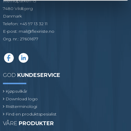
Merrildparken 15
7480 Vildbjerg
Danmark
Telefon
:
+45 97 13 32 11
E-post
:
mail@flexiriste.no
Org. nr.
:
27601677
GOD
KUNDESERVICE
Kjøpsvilkår
Download logo
Ristterminologi
Find en produktspesialist
VÅRE
PRODUKTER