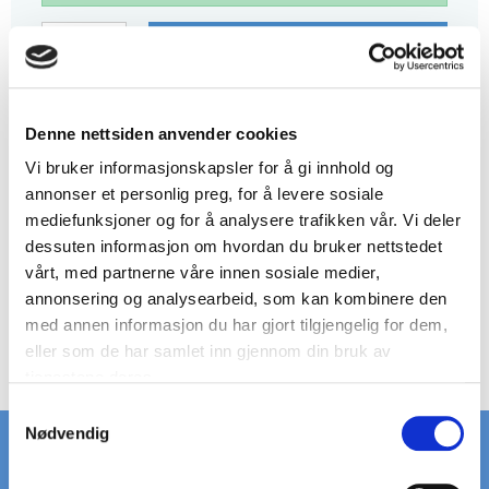
LEGG I KURV
HAR DU NOEN
SPØRSMÅL?
RING +45 97 13 32 11
Denne nettsiden anvender cookies
Vi bruker informasjonskapsler for å gi innhold og
BESKRIVELSE
annonser et personlig preg, for å levere sosiale
mediefunksjoner og for å analysere trafikken vår. Vi deler
Ristetype: leidertrinn
Platetykkelse: 2 mm
dessuten informasjon om hvordan du bruker nettstedet
Hulstørrelse: Ø12 mm
vårt, med partnerne våre innen sosiale medier,
Materiale: aluminium (ubehandlet)
annonsering og analysearbeid, som kan kombinere den
Trinstørrelse: 497 x 50 x 41 mm
med annen informasjon du har gjort tilgjengelig for dem,
Vekt pr. stk.: 0,3 kg
eller som de har samlet inn gjennom din bruk av
tjenestene deres.
S
Nødvendig
a
m