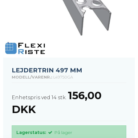
LEJDERTRIN 497 MM
MODELL/VARENR.:
L49750GA
156,00
Enhetspris ved 14 stk.
DKK
Lagerstatus:
På lager