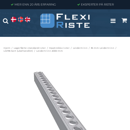
MER ENN 20 ÅRS ERFARING
EKSPERTER PÅ RISTER
Hjem
/
Lagerførte standardrister
/
Opptrekksrister
/
Leidertrinn
/
35 mm Leidertrinn
/
LSP35 Sort (ubehandlet)
/
Leidertrinn 2000 mm