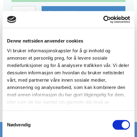
LEGG I KURV
HAR DU NOEN
SPØRSMÅL?
RING +45 97 13 32 11
Denne nettsiden anvender cookies
BESKRIVELSE
Vi bruker informasjonskapsler for å gi innhold og
annonser et personlig preg, for å levere sosiale
Ristetype: Leidertrinn
mediefunksjoner og for å analysere trafikken vår. Vi deler
Platetykkelse: 2 mm
dessuten informasjon om hvordan du bruker nettstedet
Hullstørrelse: Ø12 mm
vårt, med partnerne våre innen sosiale medier,
Materiale: S235JR Sort (ubehandlet)
annonsering og analysearbeid, som kan kombinere den
Trinnstørrelse: 2000 x 35 x 36 mm
med annen informasjon du har gjort tilgjengelig for dem,
eller som de har samlet inn gjennom din bruk av
Vekt pr. stk.: 3,0 kg
tjenestene deres.
S
Nødvendig
a
m