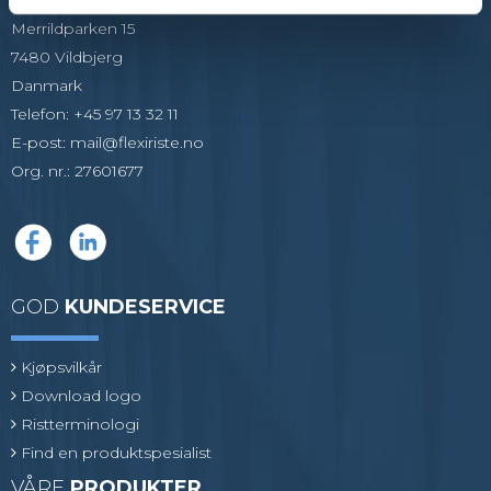
Merrildparken 15
7480 Vildbjerg
Danmark
Telefon
:
+45 97 13 32 11
E-post
:
mail@flexiriste.no
Org. nr.
:
27601677
GOD
KUNDESERVICE
Kjøpsvilkår
Download logo
Ristterminologi
Find en produktspesialist
VÅRE
PRODUKTER