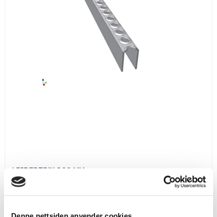
LEJDERTRIN 800 MM
L80025A
for 18 stk.
143,00 DKK
Denne nettsiden anvender cookies