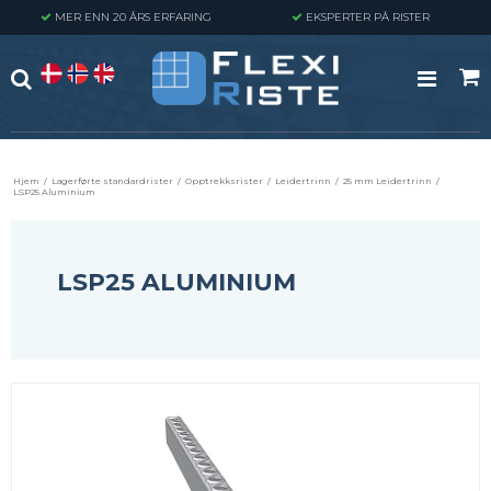
MER ENN 20 ÅRS ERFARING
EKSPERTER PÅ RISTER
Hjem
/
Lagerførte standardrister
/
Opptrekksrister
/
Leidertrinn
/
25 mm Leidertrinn
/
LSP25 Aluminium
LSP25 ALUMINIUM