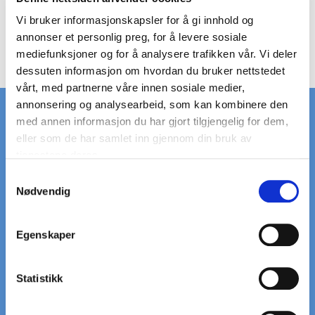
Vis produkt
Vi bruker informasjonskapsler for å gi innhold og
annonser et personlig preg, for å levere sosiale
mediefunksjoner og for å analysere trafikken vår. Vi deler
dessuten informasjon om hvordan du bruker nettstedet
vårt, med partnerne våre innen sosiale medier,
annonsering og analysearbeid, som kan kombinere den
med annen informasjon du har gjort tilgjengelig for dem,
eller som de har samlet inn gjennom din bruk av
tjenestene deres.
RASK LEVERING
STORT LAGER
på standardrister
av standardrister
S
Nødvendig
a
m
LEVERING
VI HJELPER DEG
t
Egenskaper
til døren
Ring: +45 97 13 32 11
y
k
k
Statistikk
5000+ KUNDER
20+ ÅRS ERFARING
e
Som alle er glade
Vi er eksperter på rister og
gitter
v