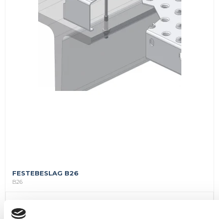
FESTEBESLAG B26
B26
for 20 stk.
16,00 DKK