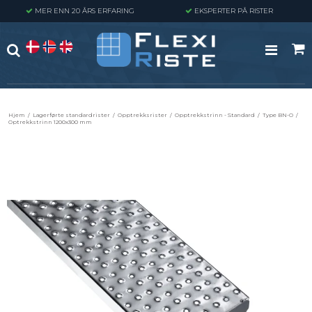
MER ENN 20 ÅRS ERFARING
EKSPERTER PÅ RISTER
Hjem
/
Lagerførte standardrister
/
Opptrekksrister
/
Opptrekkstrinn - Standard
/
Type BN-O
/
Optrekkstrinn 1200x300 mm