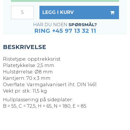
LEGG I KURV
HAR DU NOEN
SPØRSMÅL?
RING +45 97 13 32 11
BESKRIVELSE
Ristetype: opptrekksrist
Platetykkelse: 2,5 mm
Hulstørrelse: Ø8 mm
Kantjern: 70 x 3 mm
Overflate: Varmgalvanisert iht. DIN 1461
Vekt pr. stk.: 11,5 kg
Hullplassering på sideplater:
B = 55, C = 72,5, H = 65, N = 180, E = 85