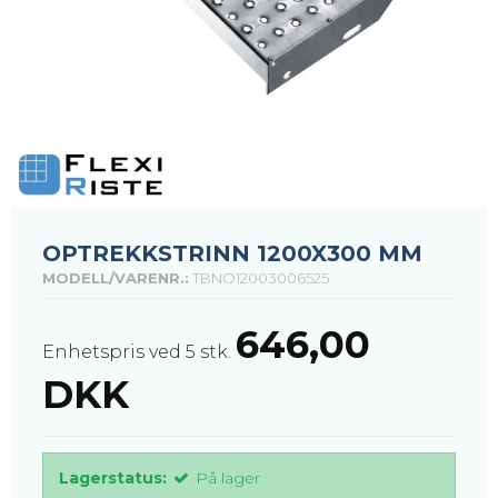
OPTREKKSTRINN 1200X300 MM
MODELL/VARENR.:
TBNO12003006525
646,00
Enhetspris ved 5 stk.
DKK
Lagerstatus:
På lager