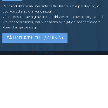
Vår produktspesialister sitter alltid klar til å hjelpe deg og gi
deg veiledning om våre rister!
Vi har et stort utvalg av standardrister, men hvis oppgaven din
krever spesialrister, har vi et team av dyktige medarbeidere
klare til å hjelpe deg.
FÅ HJELP
TIL EN LØSNING
Facebook
Paymentcard