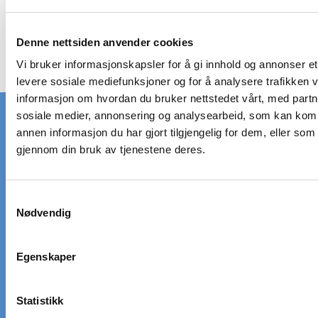
Vis produkt
Denne nettsiden anvender cookies
Vi bruker informasjonskapsler for å gi innhold og annonser et 
levere sosiale mediefunksjoner og for å analysere trafikken v
informasjon om hvordan du bruker nettstedet vårt, med partn
sosiale medier, annonsering og analysearbeid, som kan ko
annen informasjon du har gjort tilgjengelig for dem, eller som
gjennom din bruk av tjenestene deres.
RASK LEVERING
STORT LAGER
på standardrister
av standardrister
S
Nødvendig
a
LEVERING
VI HJELPER DEG
m
til døren
Ring: +45 97 13 32 11
t
Egenskaper
y
k
5000+ KUNDER
20+ ÅRS ERFARING
k
Statistikk
Som alle er glade
Vi er eksperter på rister og
gitter
e