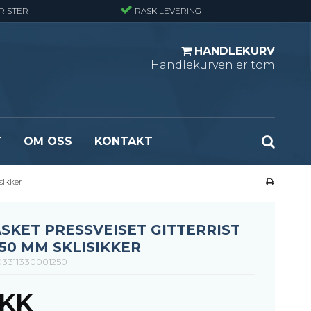
RISTER
RASK LEVERING
HANDLEKURV
Handlekurven er tom
T
OM OSS
KONTAKT
sikker
r - Standard
Opptrekksplanker – Sort (Ubehandlet)
r - Finmasket
Opptrekkstrinn - Standard
 - Tunglast
Leidertrinn
ASKET PRESSVEISET GITTERRIST
r - Stormasket
250 MM SKLISIKKER
3311330001250
DKK