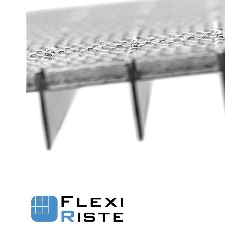
Fastgørelse - Trinn
Justerbare ben
Beslag - Fibergitter
BROXOCLIP
Festebeslag - Opptrekksrister
Se alle