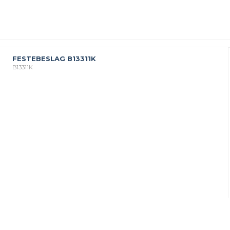
FESTEBESLAG B13311K
B13311K