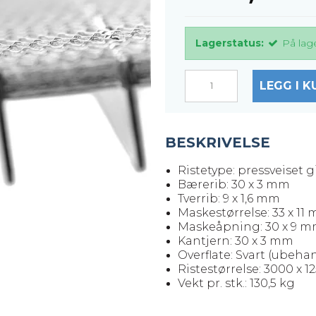
Lagerstatus:
På lag
LEGG I K
BESKRIVELSE
Ristetype: pressveiset gi
Bærerib: 30 x 3 mm
Tverrib: 9 x 1,6 mm
Maskestørrelse: 33 x 11
Maskeåpning: 30 x 9 
Kantjern: 30 x 3 mm
Overflate: Svart (ubeha
Ristestørrelse: 3000 x 
Vekt pr. stk.: 130,5 kg