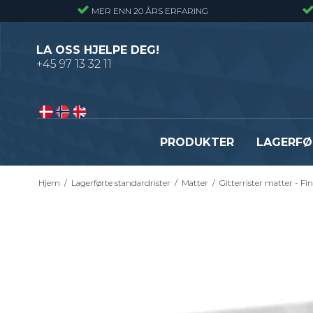
MER ENN 20 ÅRS ERFARING
LA OSS HJELPE DEG!
+45 97 13 32 11
PRODUKTER
LAGERFØ
Hjem
/
Lagerførte standardrister
/
Matter
/
Gitterrister matter - F
Pressveiset gitterrister – Alminnelig
Gitterrister trinn – S235
gitterrist
Smijernstrinn
Smijernsgitter – Gitter med svingte
Opptrekkstrinn
kryssribber
Byggeplasstrinn
Se alle
Festebeslag - Standardrister
Flexi Level