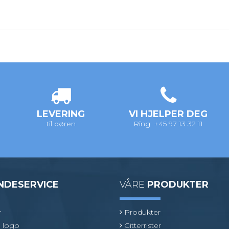
LEVERING
VI HJELPER DEG
til døren
Ring: +45 97 13 32 11
NDESERVICE
VÅRE
PRODUKTER
r
Produkter
 logo
Gitterrister