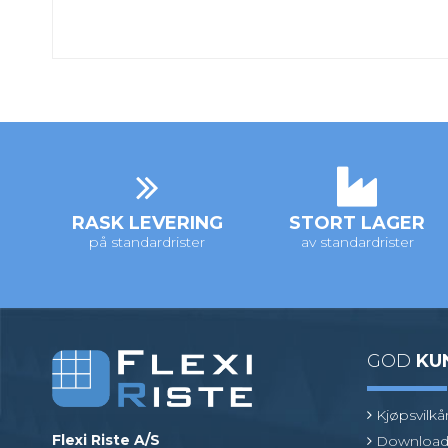
RASK LEVERING
STORT LAGER
på standardrister
av standardrister
GOD
KU
Kjøpsvilkå
Flexi Riste A/S
Download