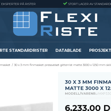
EKSPERTER PÅ RISTER
STORT LAGER AV STANDARD
RTE STANDARDRISTER
DATABLADE
PROSJEK
inmasket
/
30 x 3 mm finmasket pressveiset gitterrist matte 3000 x 1250 mm skli
JR
Gitterrister matter
GRP gitterriste
Gitterrister matter - Finmasket
GRP gitterriste
Gitterrister Matter- Rustfritt Stål
GRP gitterrister
30 X 3 MM FINM
Smijernsmatter
GRP gitterriste
MATTE 3000 X 1
Se alle
Se alle
MODELL/VARENR.:
MXP330
6.233,00 