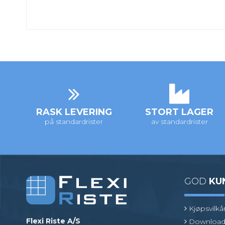
RASK LEVERING
STORT LAGER
på standardrister
av standardrister
GOD
KU
Kjøpsvilkå
Flexi Riste A/S
Download