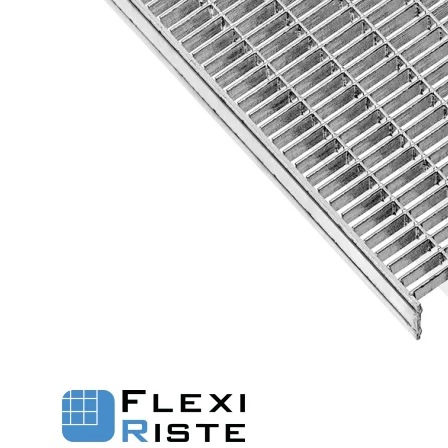
Fastgørelse - Trinn
Justerbare ben
Beslag - Fibergitter
BROXOCLIP
Festebeslag - Opptrekksrister
Se alle