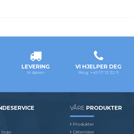
LEVERING
VI HJELPER DEG
til døren
Ring: +45 97 13 32 11
NDESERVICE
VÅRE
PRODUKTER
r
Produkter
 logo
Gitterrister