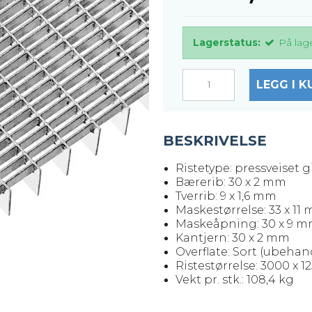
Lagerstatus:
På lag
LEGG I K
BESKRIVELSE
Ristetype: pressveiset g
Bærerib: 30 x 2 mm
Tverrib: 9 x 1,6 mm
Maskestørrelse: 33 x 11
Maskeåpning: 30 x 9 
Kantjern: 30 x 2 mm
Overflate: Sort (ubehan
Ristestørrelse: 3000 x 
Vekt pr. stk.: 108,4 kg