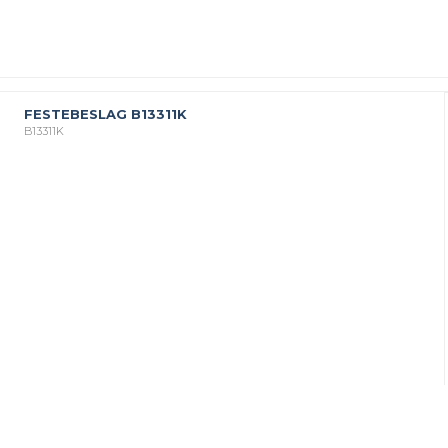
FESTEBESLAG B13311K
B13311K