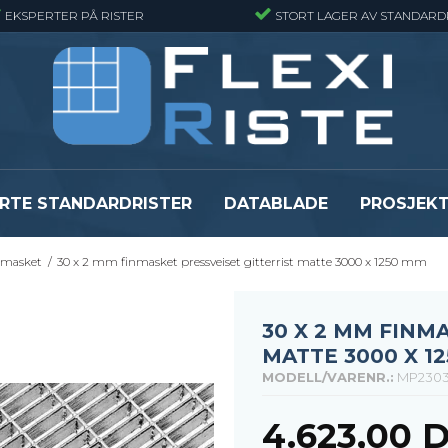
EKSPERTER PÅ RISTER
STORT LAGER AV STANDARD
RTE STANDARDRISTER
DATABLADE
PROSJEK
inmasket
/
30 x 2 mm finmasket pressveiset gitterrist matte 3000 x 1250 mm
JR
Gitterrister matter
GRP gitterriste
Gitterrister matter - Finmasket
GRP gitterriste
Gitterrister Matter- Rustfritt Stål
GRP gitterrister
30 X 2 MM FINM
Smijernsmatter
GRP gitterriste
MATTE 3000 X 1
Se alle
Se alle
MODELL/VARENR.:
MP2303
4.623,00 