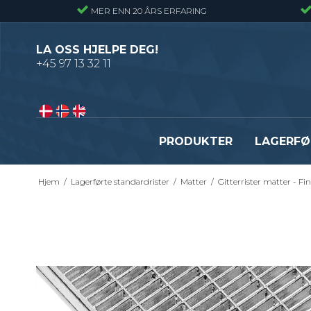
MER ENN 20 ÅRS ERFARING
LA OSS HJELPE DEG!
+45 97 13 32 11
PRODUKTER
LAGERFØ
Hjem
/
Lagerførte standardrister
/
Matter
/
Gitterrister matter - F
Pressveiset gitterrister – Alminnelig
Gitterrister trinn – S235
gitterrist
Smijernstrinn
Smijernsgitter – Gitter med svingte
Opptrekkstrinn
kryssribber
Byggeplasstrinn
Se alle
Festebeslag - Standardrister
Flexi Level