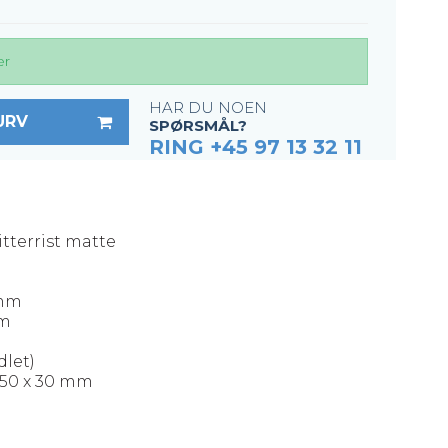
er
HAR DU NOEN
URV
SPØRSMÅL?
RING +45 97 13 32 11
itterrist matte
 mm
mm
dlet)
1250 x 30 mm