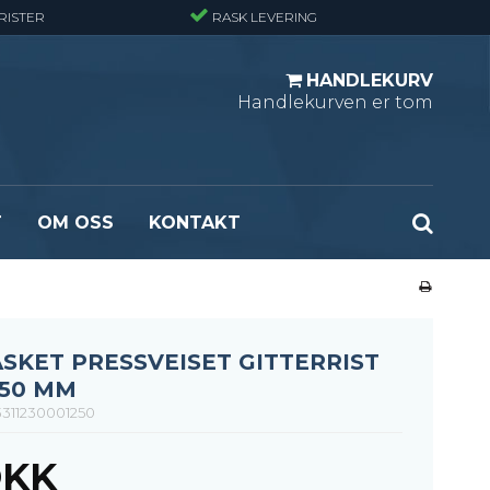
RISTER
RASK LEVERING
HANDLEKURV
Handlekurven er tom
T
OM OSS
KONTAKT
r - Standard
Opptrekksplanker – Sort (Ubehandlet)
r - Finmasket
Opptrekkstrinn - Standard
 - Tunglast
Leidertrinn
ASKET PRESSVEISET GITTERRIST
r - Stormasket
250 MM
311230001250
DKK