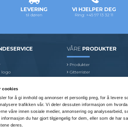
LEVERING
VI HJELPER DEG
til døren
Ring: +45 97 13 32 11
NDESERVICE
VÅRE
PRODUKTER
r
Produkter
 logo
Gitterrister
ologi
Ventilasjonsrister
oduktspesialist
GRP gitterrister
r cookies
Kjørerister
er for å gi innhold og annonser et personlig preg, for å levere s
Beslag
nalysere trafikken vår. Vi deler dessuten informasjon om hvorda
Bransjer
nerne våre innen sosiale medier, annonsering og analysearbeid, 
formasjon du har gjort tilgjengelig for dem, eller som de har sa
stene deres.