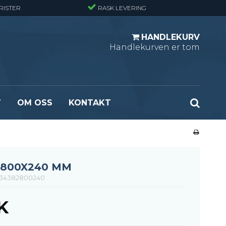
RISTER
RASK LEVERING
HANDLEKURV
Handlekurven er tom
T
OM OSS
KONTAKT
r - Standard
Opptrekksplanker – Sort (Ubehandlet)
r - Finmasket
Opptrekkstrinn - Standard
 - Tunglast
Leidertrinn
 800X240 MM
r - Stormasket
34382800240
K