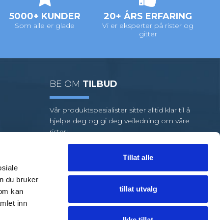
5000+ KUNDER
20+ ÅRS ERFARING
Som alle er glade
Vi er eksperter på rister og
gitter
BE OM
TILBUD
Vår produktspesialister sitter alltid klar til å
hjelpe deg og gi deg veiledning om våre
rister!
Vi har et stort utvalg av standardrister,
men hvis oppgaven din krever
Tillat alle
spesialrister, har vi et team av dyktige
osiale
medarbeidere klare til å hjelpe deg.
n du bruker
tillat utvalg
som kan
FÅ HJELP
TIL EN LØSNING
mlet inn
Ikke tillat