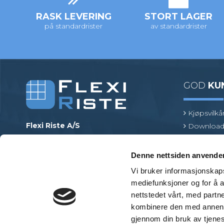
RASK LEVERING
STORT LAGER
på standardrister
av standardrister
GOD
KU
Kjøpsvilkå
Flexi Riste A/S
Download
Merrildparken 15
Risttermin
7480 Vildbjerg
Find en pr
Denne nettsiden anvende
Danmark
Vi bruker informasjonskapsl
Telefon
:
+45 97 13 32 11
mediefunksjoner og for å a
E-post
:
mail@flexiriste.no
nettstedet vårt, med part
Org. nr.
:
27601677
kombinere den med annen in
gjennom din bruk av tjene