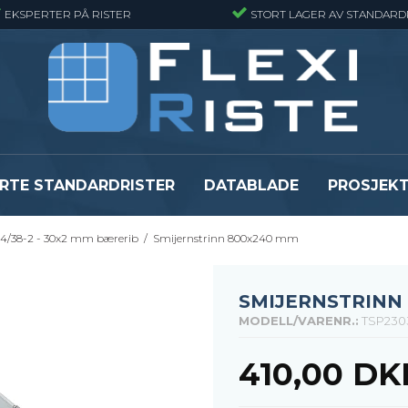
EKSPERTER PÅ RISTER
STORT LAGER AV STANDARD
RTE STANDARDRISTER
DATABLADE
PROSJEK
4/38-2 - 30x2 mm bærerib
/
Smijernstrinn 800x240 mm
JR
Gitterrister matter
GRP gitterriste
Gitterrister matter - Finmasket
GRP gitterriste
Gitterrister Matter- Rustfritt Stål
GRP gitterrister
SMIJERNSTRINN
Smijernsmatter
GRP gitterriste
MODELL/VARENR.:
TSP230
Se alle
Se alle
410,00 DK