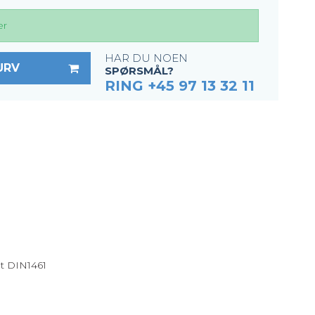
er
HAR DU NOEN
URV
SPØRSMÅL?
RING +45 97 13 32 11
m
ht DIN1461