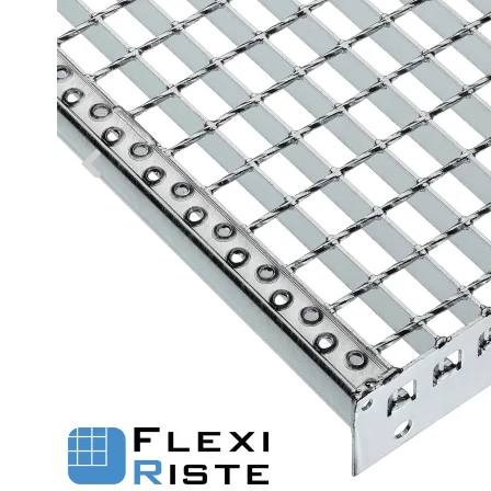
Fastgørelse - Trinn
Justerbare ben
Beslag - Fibergitter
BROXOCLIP
Festebeslag - Opptrekksrister
Se alle