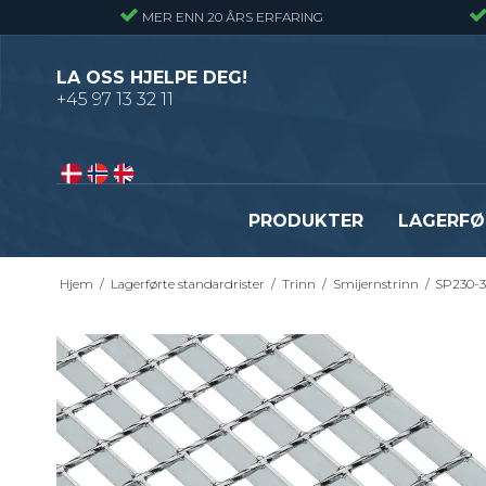
MER ENN 20 ÅRS ERFARING
LA OSS HJELPE DEG!
+45 97 13 32 11
PRODUKTER
LAGERFØ
Hjem
/
Lagerførte standardrister
/
Trinn
/
Smijernstrinn
/
SP230-3
Pressveiset gitterrister – Alminnelig
Gitterrister trinn – S235
gitterrist
Smijernstrinn
Smijernsgitter – Gitter med svingte
Opptrekkstrinn
kryssribber
Byggeplasstrinn
Se alle
Festebeslag - Standardrister
Flexi Level