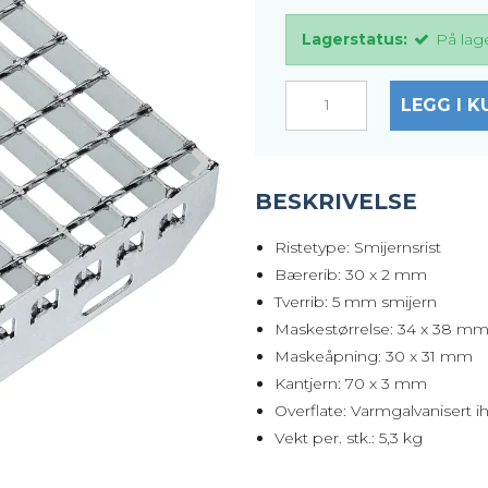
Lagerstatus:
På lag
LEGG I K
BESKRIVELSE
Ristetype: Smijernsrist
Bærerib: 30 x 2 mm
Tverrib: 5 mm smijern
Maskestørrelse: 34 x 38 m
Maskeåpning: 30 x 31 mm
Kantjern: 70 x 3 mm
Overflate: Varmgalvanisert i
Vekt per. stk.: 5,3 kg