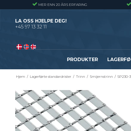
MER ENN 20 ÅRS ERFARING
LA OSS HJELPE DEG!
+45 97 13 32 11
PRODUKTER
LAGERFØ
Hjem
/
Lagerførte standardrister
/
Trinn
/
Smijernstrinn
/
SP230-3
Pressveiset gitterrister – Alminnelig
Gitterrister trinn – S235
gitterrist
Smijernstrinn
Smijernsgitter – Gitter med svingte
Opptrekkstrinn
kryssribber
Byggeplasstrinn
Se alle
Festebeslag - Standardrister
Flexi Level