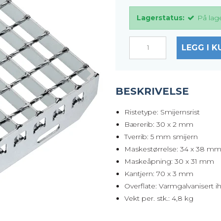
Lagerstatus:
På lag
LEGG I K
BESKRIVELSE
Ristetype: Smijernsrist
Bærerib: 30 x 2 mm
Tverrib: 5 mm smijern
Maskestørrelse: 34 x 38 m
Maskeåpning: 30 x 31 mm
Kantjern: 70 x 3 mm
Overflate: Varmgalvanisert i
Vekt per. stk.: 4,8 kg