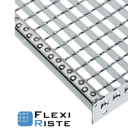
Fastgørelse - Trinn
Justerbare ben
Beslag - Fibergitter
BROXOCLIP
Festebeslag - Opptrekksrister
Se alle