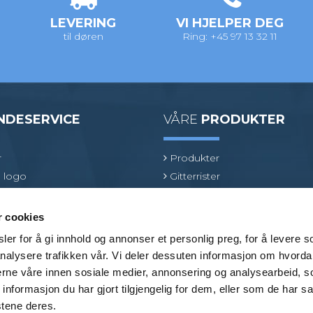
LEVERING
VI HJELPER DEG
til døren
Ring: +45 97 13 32 11
NDESERVICE
VÅRE
PRODUKTER
r
Produkter
 logo
Gitterrister
ologi
Ventilasjonsrister
oduktspesialist
GRP gitterrister
r cookies
Kjørerister
er for å gi innhold og annonser et personlig preg, for å levere s
Beslag
nalysere trafikken vår. Vi deler dessuten informasjon om hvorda
Bransjer
nerne våre innen sosiale medier, annonsering og analysearbeid, 
formasjon du har gjort tilgjengelig for dem, eller som de har sa
stene deres.