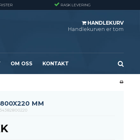
RISTER
RASK LEVERING
HANDLEKURV
Handlekurven er tom
T
OM OSS
KONTAKT
r - Standard
Opptrekksplanker – Sort (Ubehandlet)
r - Finmasket
Opptrekkstrinn - Standard
 - Tunglast
Leidertrinn
 800X220 MM
r - Stormasket
34382800220
KK