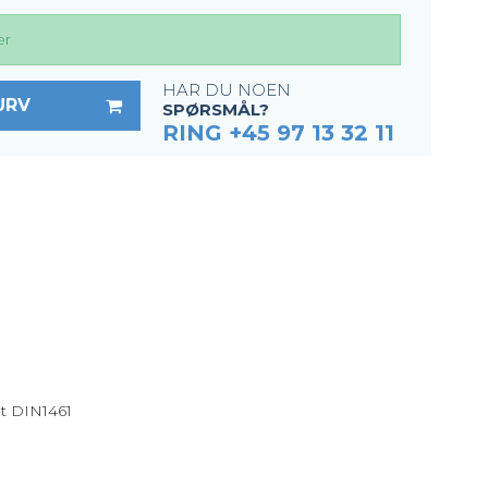
er
HAR DU NOEN
URV
SPØRSMÅL?
RING +45 97 13 32 11
m
ht DIN1461