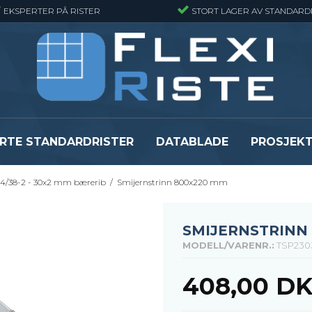
EKSPERTER PÅ RISTER
STORT LAGER AV STANDARD
RTE STANDARDRISTER
DATABLADE
PROSJEK
4/38-2 - 30x2 mm bærerib
/
Smijernstrinn 800x220 mm
JR
Gitterrister matter
GRP gitterriste
Gitterrister matter - Finmasket
GRP gitterriste
Gitterrister Matter- Rustfritt Stål
GRP gitterrister
SMIJERNSTRINN
Smijernsmatter
GRP gitterriste
MODELL/VARENR.:
TSP230
Se alle
Se alle
408,00 D