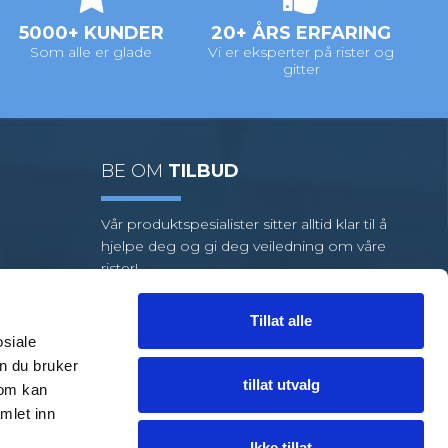
5000+ KUNDER
20+ ÅRS ERFARING
Som alle er glade
Vi er eksperter på rister og
gitter
BE OM
TILBUD
Vår produktspesialister sitter alltid klar til å
hjelpe deg og gi deg veiledning om våre
rister!
Vi har et stort utvalg av standardrister,
men hvis oppgaven din krever
Tillat alle
spesialrister, har vi et team av dyktige
osiale
medarbeidere klare til å hjelpe deg.
n du bruker
tillat utvalg
som kan
FÅ HJELP
TIL EN LØSNING
mlet inn
Ikke tillat