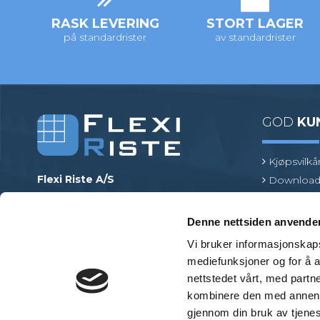
RASK LEVERING
STORT LAGER
på standardrister
av standardrister
GOD
KU
Kjøpsvilkå
Flexi Riste A/S
Download
Merrildparken 15
Risttermin
7480 Vildbjerg
Find en pr
Denne nettsiden anvende
Danmark
Vi bruker informasjonskapsl
Telefon
:
+45 97 13 32 11
mediefunksjoner og for å a
E-post
:
mail@flexiriste.no
nettstedet vårt, med part
Org. nr.
:
27601677
kombinere den med annen in
gjennom din bruk av tjene