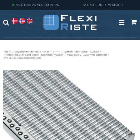
MER ENN 20 ÅRS ERFARING
EKSPERTER PÅ RISTER
Hjem
/
Lagerførte standardrister
/
Trinn
/
Gitterrister trinn – S235JR
/
Finmasket Standard trinn - 30x9 mm masker
/
P230-33/11-2 - 30x2 mm bærerib
/
Presristetrinn 600x270 mm