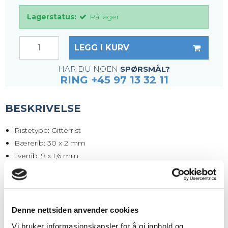
Lagerstatus:
På lager
LEGG I KURV
HAR DU NOEN
SPØRSMÅL?
RING +45 97 13 32 11
BESKRIVELSE
Ristetype: Gitterrist
Bærerib: 30 x 2 mm
Tverrib: 9 x 1,6 mm
Maskestørrelse: 33 x 11 mm
Maskeåpning: 30 x 9 mm
Kantjern: 70 x 3 mm
Overflate: Varmgalvanisert iht DIN1461
Denne nettsiden anvender cookies
Vekt per. stk.: 6,0 kg
Vi bruker informasjonskapsler for å gi innhold og