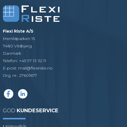
Flexi Riste A/S
Merrildparken 15
7480 Vildbjerg
Danmark
Telefon
:
+45 97 13 32 11
E-post
:
mail@flexiriste.no
Org. nr.
:
27601677
GOD
KUNDESERVICE
Kjøpsvilkår