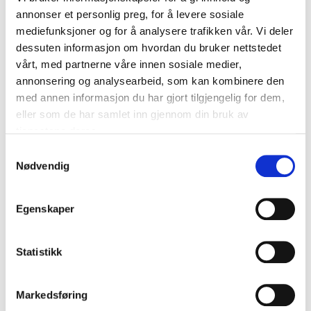
annonser et personlig preg, for å levere sosiale
mediefunksjoner og for å analysere trafikken vår. Vi deler
dessuten informasjon om hvordan du bruker nettstedet
DOWNLOADCENTER
vårt, med partnerne våre innen sosiale medier,
annonsering og analysearbeid, som kan kombinere den
med annen informasjon du har gjort tilgjengelig for dem,
eller som de har samlet inn gjennom din bruk av
tjenestene deres.
S
Nødvendig
a
m
t
Egenskaper
y
k
k
Statistikk
e
v
Markedsføring
a