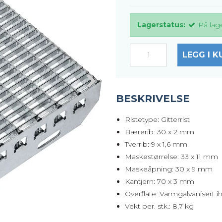
Lagerstatus:
På lag
LEGG I K
BESKRIVELSE
Ristetype: Gitterrist
Bærerib: 30 x 2 mm
Tverrib: 9 x 1,6 mm
Maskestørrelse: 33 x 11 mm
Maskeåpning: 30 x 9 mm
Kantjern: 70 x 3 mm
Overflate: Varmgalvanisert i
Vekt per. stk.: 8,7 kg