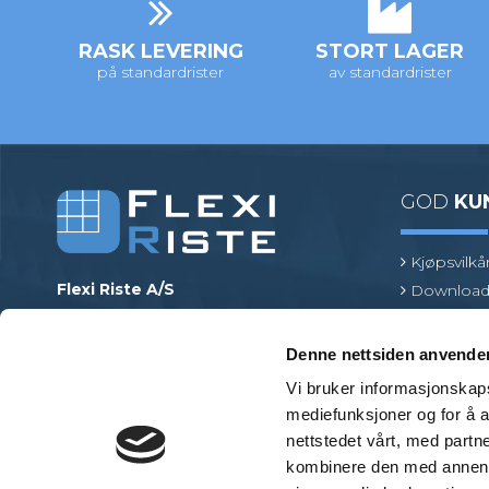
RASK LEVERING
STORT LAGER
på standardrister
av standardrister
GOD
KU
Kjøpsvilkå
Flexi Riste A/S
Download
Merrildparken 15
Risttermin
7480 Vildbjerg
Find en pr
Denne nettsiden anvende
Danmark
Vi bruker informasjonskapsl
Telefon
:
+45 97 13 32 11
mediefunksjoner og for å a
E-post
:
mail@flexiriste.no
nettstedet vårt, med part
Org. nr.
:
27601677
kombinere den med annen in