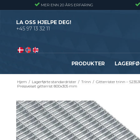
MER ENN 20 ÅRS ERFARING
LA OSS HJELPE DEG!
+45 97 13 32 11
PRODUKTER
LAGERFØ
Hjem
/
Lagerførte standardrister
/
Trinn
/
Gitterrister trinn – S235
Pressveiset gitterrister – Alminnelig
Gitterrister trinn – S235
Pressveiset gitterrist 800x305 mm
gitterrist
Smijernstrinn
Smijernsgitter – Gitter med svingte
Opptrekkstrinn
kryssribber
Byggeplasstrinn
Se alle
Festebeslag - Standardrister
Flexi Level