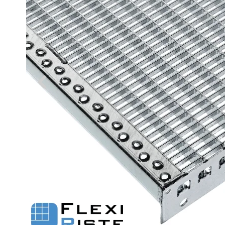
Fastgørelse - Trinn
Justerbare ben
Beslag - Fibergitter
BROXOCLIP
Festebeslag - Opptrekksrister
Se alle