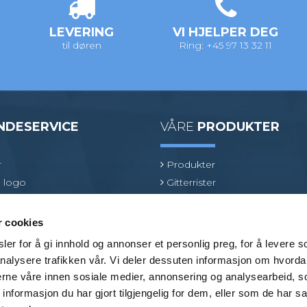
LEVERING
VI HJELPER DEG
til døren
Ring: +45 97 13 32 11
NDESERVICE
VÅRE
PRODUKTER
r
Produkter
 logo
Gitterrister
ologi
Ventilasjonsrister
oduktspesialist
GRP gitterrister
r cookies
Kjørerister
er for å gi innhold og annonser et personlig preg, for å levere s
Beslag
nalysere trafikken vår. Vi deler dessuten informasjon om hvorda
Bransjer
nerne våre innen sosiale medier, annonsering og analysearbeid, 
formasjon du har gjort tilgjengelig for dem, eller som de har sa