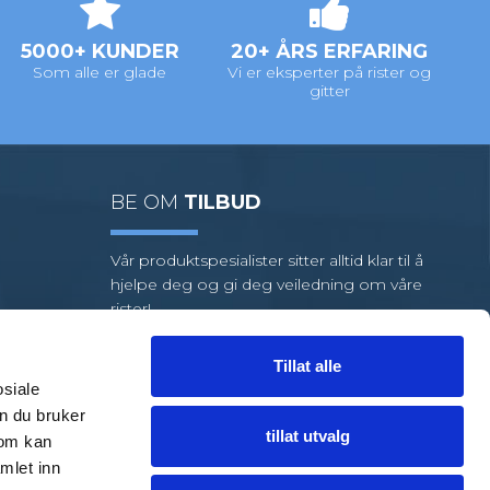
5000+ KUNDER
20+ ÅRS ERFARING
Som alle er glade
Vi er eksperter på rister og
gitter
BE OM
TILBUD
Vår produktspesialister sitter alltid klar til å
hjelpe deg og gi deg veiledning om våre
rister!
Vi har et stort utvalg av standardrister,
men hvis oppgaven din krever
Tillat alle
spesialrister, har vi et team av dyktige
osiale
medarbeidere klare til å hjelpe deg.
n du bruker
tillat utvalg
som kan
FÅ HJELP
TIL EN LØSNING
mlet inn