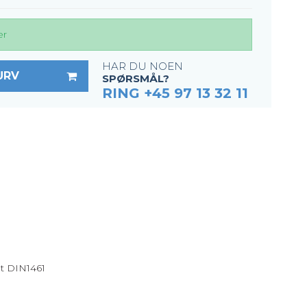
er
HAR DU NOEN
URV
SPØRSMÅL?
RING +45 97 13 32 11
ht DIN1461