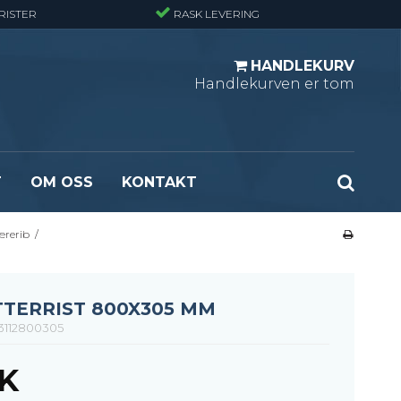
RISTER
RASK LEVERING
HANDLEKURV
Handlekurven er tom
T
OM OSS
KONTAKT
ærerib
/
r - Standard
Opptrekksplanker – Sort (Ubehandlet)
r - Finmasket
Opptrekkstrinn - Standard
 - Tunglast
Leidertrinn
TTERRIST 800X305 MM
r - Stormasket
3112800305
KK