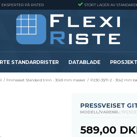
EKSPERTER PÅ RISTER
STORT LAGER AV STANDARD
RTE STANDARDRISTER
DATABLADE
PROSJEK
JR
/
Finmasket Standard trinn - 30x9 mm masker
/
P230-33/11-2 - 30x2 mm b
JR
Gitterrister matter
GRP gitterriste
Gitterrister matter - Finmasket
GRP gitterriste
Gitterrister Matter- Rustfritt Stål
GRP gitterrister
PRESSVEISET GI
Smijernsmatter
GRP gitterriste
MODELL/VARENR.:
TP2303
Se alle
Se alle
589,00 D