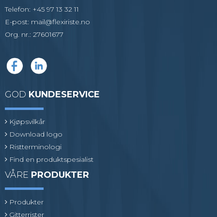
Telefon
:
+45 97 13 32 11
E-post
:
mail@flexiriste.no
Org. nr.
:
27601677
GOD
KUNDESERVICE
Kjøpsvilkår
Download logo
Ristterminologi
Find en produktspesialist
VÅRE
PRODUKTER
Produkter
Gitterrister