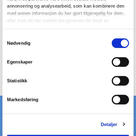
annonsering og analysearbeid, som kan kombinere den
med annen informasjon du har gjort tilgjengelig for dem,
eller som de har samlet inn gjennom din bruk av
tjenestene deres.
LEIDERTRINN 2000 MM
L200050A
S
Nødvendig
a
for 7 stk.
421,00 DKK
m
t
Vis produkt
Egenskaper
y
k
k
Statistikk
e
v
Markedsføring
a
l
g
Detaljer
RASK LEVERING
STORT LAGER
på standardrister
av standardrister