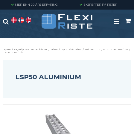
MER ENN 20 ÅRS ERFARING
EKSPERTER PÅ RISTER
Hjem
/
Lagerførte standardrister
/
Trinn
/
Opptrekkstrinn
/
Leidertrinn
/
50 mm Leidertrinn
/
LSP50 Aluminium
LSP50 ALUMINIUM