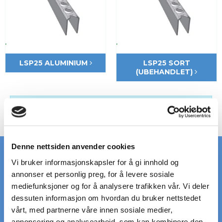
LSP25 ALUMINIUM
LSP25 SORT
(UBEHANDLET)
Ingen produkter å vise.
Denne nettsiden anvender cookies
Vi bruker informasjonskapsler for å gi innhold og
annonser et personlig preg, for å levere sosiale
RASK LEVERING
STORT LAGER
mediefunksjoner og for å analysere trafikken vår. Vi deler
på standardrister
av standardrister
dessuten informasjon om hvordan du bruker nettstedet
vårt, med partnerne våre innen sosiale medier,
annonsering og analysearbeid, som kan kombinere den