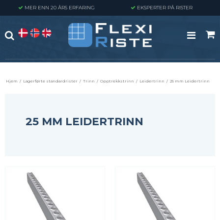
MER ENN 20 ÅRS ERFARING
EKSPERTER PÅ RISTER
Hjem
/
Lagerførte standardrister
/
Trinn
/
Opptrekkstrinn
/
Leidertrinn
/
25 mm Leidertrinn
25 MM LEIDERTRINN