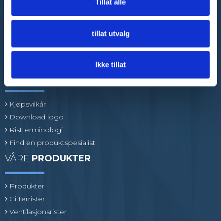
Tillat alle
E-post
:
mail@flexiriste.no
Org. nr.
:
27601677
tillat utvalg
Ikke tillat
GOD
KUNDESERVICE
Kjøpsvilkår
Download logo
Ristterminologi
Find en produktspesialist
VÅRE
PRODUKTER
Produkter
Gitterrister
Ventilasjonsrister