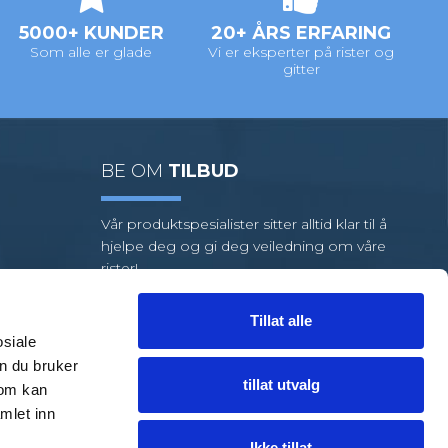
5000+ KUNDER
20+ ÅRS ERFARING
Som alle er glade
Vi er eksperter på rister og
gitter
BE OM
TILBUD
Vår produktspesialister sitter alltid klar til å
hjelpe deg og gi deg veiledning om våre
rister!
Vi har et stort utvalg av standardrister,
men hvis oppgaven din krever
Tillat alle
spesialrister, har vi et team av dyktige
osiale
medarbeidere klare til å hjelpe deg.
n du bruker
tillat utvalg
som kan
FÅ HJELP
TIL EN LØSNING
mlet inn
Ikke tillat