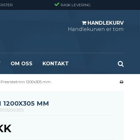
RISTER
RASK LEVERING
HANDLEKURV
Handlekurven er tom
T
OM OSS
KONTAKT
Presristetrinn 1200x305 mm
r - Standard
Opptrekksplanker – Sort (Ubehandlet)
r - Finmasket
Opptrekkstrinn - Standard
 - Tunglast
Leidertrinn
 1200X305 MM
r - Stormasket
31131200305
KK