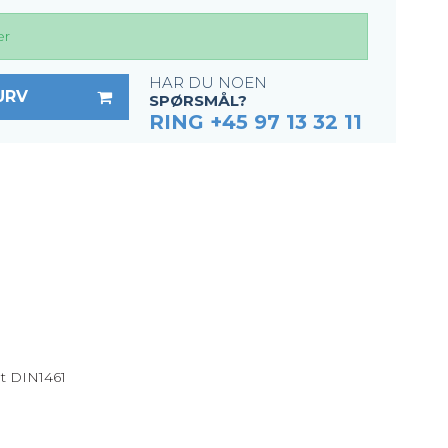
er
HAR DU NOEN
URV
SPØRSMÅL?
RING +45 97 13 32 11
ht DIN1461