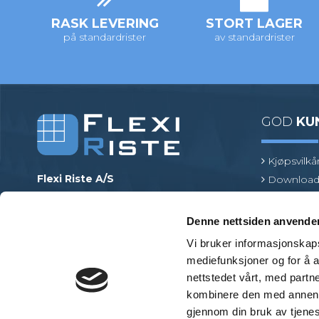
RASK LEVERING
STORT LAGER
på standardrister
av standardrister
GOD
KU
Kjøpsvilkå
Flexi Riste A/S
Download
Merrildparken 15
Risttermin
7480 Vildbjerg
Find en pr
Denne nettsiden anvende
Danmark
Vi bruker informasjonskapsl
Telefon
:
+45 97 13 32 11
mediefunksjoner og for å a
E-post
:
mail@flexiriste.no
nettstedet vårt, med part
Org. nr.
:
27601677
kombinere den med annen in
gjennom din bruk av tjene