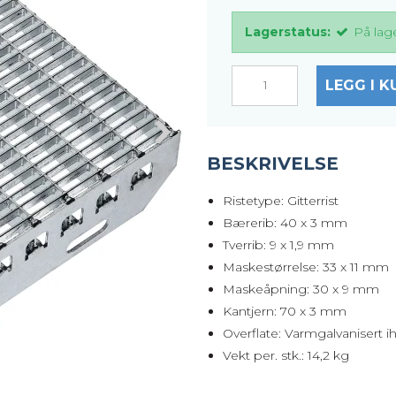
Lagerstatus:
På lag
LEGG I K
BESKRIVELSE
Ristetype: Gitterrist
Bærerib: 40 x 3 mm
Tverrib: 9 x 1,9 mm
Maskestørrelse: 33 x 11 mm
Maskeåpning: 30 x 9 mm
Kantjern: 70 x 3 mm
Overflate: Varmgalvanisert i
Vekt per. stk.: 14,2 kg