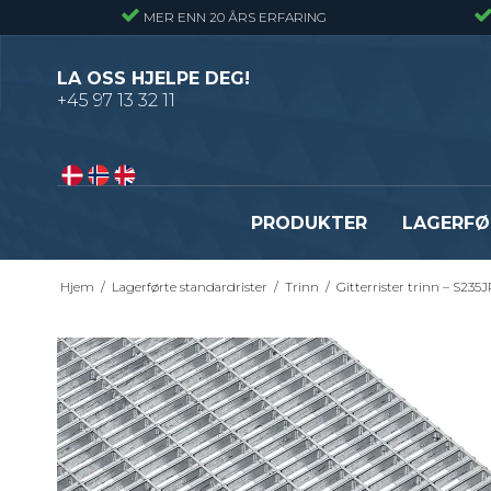
MER ENN 20 ÅRS ERFARING
LA OSS HJELPE DEG!
+45 97 13 32 11
PRODUKTER
LAGERFØ
Hjem
/
Lagerførte standardrister
/
Trinn
/
Gitterrister trinn – S235
Pressveiset gitterrister – Alminnelig
Gitterrister trinn – S235
gitterrist
Smijernstrinn
Smijernsgitter – Gitter med svingte
Opptrekkstrinn
kryssribber
Byggeplasstrinn
Se alle
Festebeslag - Standardrister
Flexi Level