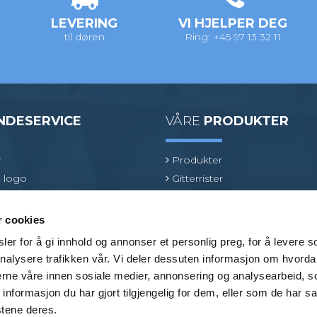
LEVERING
VI HJELPER DEG
til døren
Ring: +45 97 13 32 11
NDESERVICE
VÅRE
PRODUKTER
r
Produkter
 logo
Gitterrister
ologi
Ventilasjonsrister
oduktspesialist
GRP gitterrister
r cookies
Kjørerister
er for å gi innhold og annonser et personlig preg, for å levere s
Beslag
nalysere trafikken vår. Vi deler dessuten informasjon om hvorda
Bransjer
nerne våre innen sosiale medier, annonsering og analysearbeid, 
formasjon du har gjort tilgjengelig for dem, eller som de har sa
stene deres.