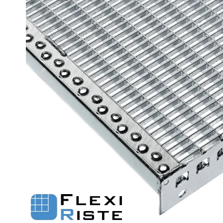
Fastgørelse - Trinn
Justerbare ben
Beslag - Fibergitter
BROXOCLIP
Festebeslag - Opptrekksrister
Se alle