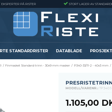
EKSPERTER PÅ RISTER
STORT LAGER AV STANDARD
RTE STANDARDRISTER
DATABLADE
PROSJEK
JR
/
Finmasket Standard trinn - 30x9 mm masker
/
P340-33/11-2 - 40x3 mm
/
JR
Gitterrister matter
GRP gitterriste
Gitterrister matter - Finmasket
GRP gitterriste
Gitterrister Matter- Rustfritt Stål
GRP gitterrister
PRESRISTETRINN
Smijernsmatter
GRP gitterriste
MODELL/VARENR.:
TP3403
Se alle
Se alle
1.105,00 D