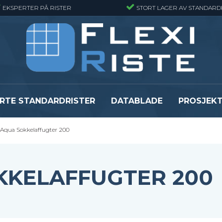
EKSPERTER PÅ RISTER
STORT LAGER AV STANDARD
RTE STANDARDRISTER
DATABLADE
PROSJEK
i Aqua Sokkelaffugter 200
JR
Gitterrister matter
GRP gitterriste
Gitterrister matter - Finmasket
GRP gitterriste
Gitterrister Matter- Rustfritt Stål
GRP gitterrister
KKELAFFUGTER 200
Smijernsmatter
GRP gitterriste
Se alle
Se alle