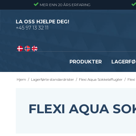
MER ENN 20 ÅRS ERFARING
LA OSS HJELPE DEG!
+45 97 13 32 11
PRODUKTER
LAGERFØ
Hjem
/
Lagerførte standardrister
/
Flexi Aqua Sokkelaffugter
/
Flex
Pressveiset gitterrister – Alminnelig
Gitterrister trinn – S235
gitterrist
Smijernstrinn
Smijernsgitter – Gitter med svingte
Opptrekkstrinn
FLEXI AQUA SO
kryssribber
Byggeplasstrinn
Se alle
Festebeslag - Standardrister
Flexi Level