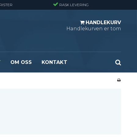
RISTER
RASK LEVERING
HANDLEKURV
Handlekurven er tom
T
OM OSS
KONTAKT
r - Standard
Opptrekksplanker – Sort (Ubehandlet)
r - Finmasket
Opptrekkstrinn - Standard
 - Tunglast
Leidertrinn
r - Stormasket