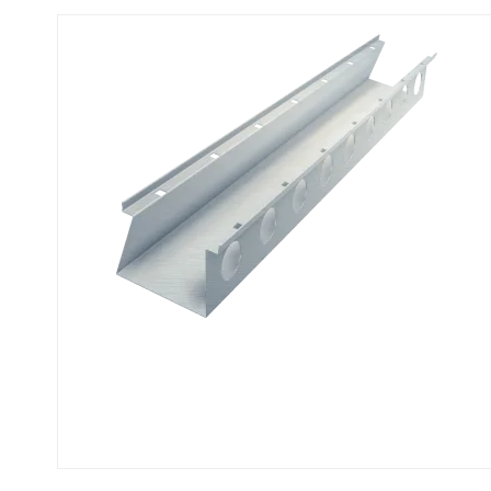
Fastgørelse - Trinn
Justerbare ben
Beslag - Fibergitter
BROXOCLIP
Festebeslag - Opptrekksrister
Se alle