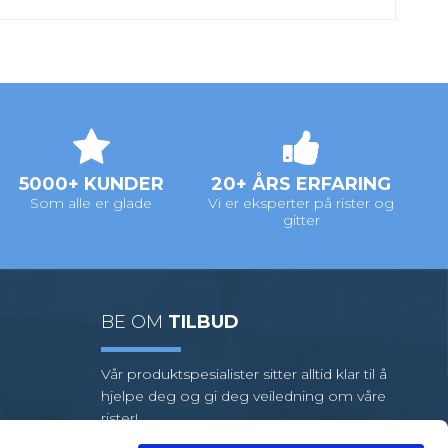
5000+ KUNDER
20+ ÅRS ERFARING
Som alle er glade
Vi er eksperter på rister og
gitter
BE OM
TILBUD
Vår produktspesialister sitter alltid klar til å
hjelpe deg og gi deg veiledning om våre
rister!
Vi har et stort utvalg av standardrister,