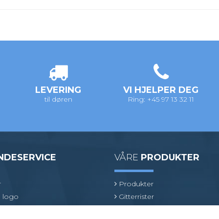
LEVERING
VI HJELPER DEG
til døren
Ring: +45 97 13 32 11
NDESERVICE
VÅRE
PRODUKTER
r
Produkter
 logo
Gitterrister
ologi
Ventilasjonsrister