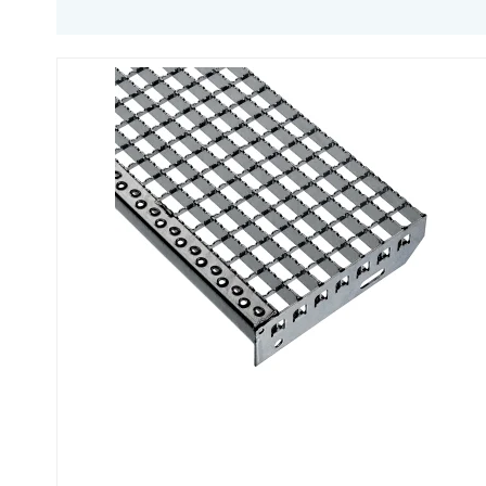
Fastgørelse - Trinn
Justerbare ben
Beslag - Fibergitter
BROXOCLIP
Festebeslag - Opptrekksrister
Se alle