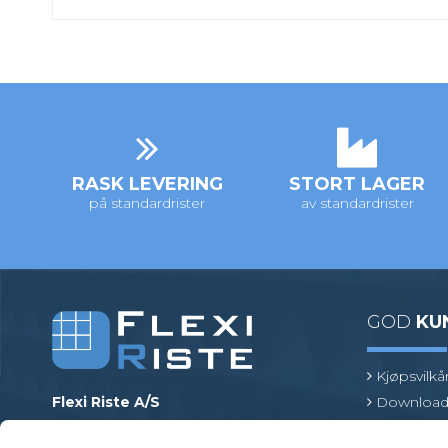
RASK LEVERING
STORT LAGER
på standardrister
av standardrister
GOD
KU
Kjøpsvilkå
Flexi Riste A/S
Download
Merrildparken 15
Risttermin