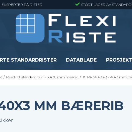
EKSPERTER PÅ RISTER
STORT LAGER AV STANDARD
RTE STANDARDRISTER
DATABLADE
PROSJEK
JR
/
Rustfritt standard trin - 30x30 mm masker
/
XTPR340-33-3 - 40x3 mm bæ
JR
Gitterrister matter
GRP gitterriste
Gitterrister matter - Finmasket
GRP gitterriste
Gitterrister Matter- Rustfritt Stål
GRP gitterrister
- 40X3 MM BÆRERIB
Smijernsmatter
GRP gitterriste
Se alle
Se alle
ikker