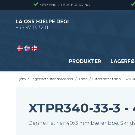
MER ENN 20 ÅRS ERFARING
LA OSS HJELPE DEG!
+45 97 13 32 11
PRODUKTER
LAGERFØ
Hjem
/
Lagerførte standardrister
/
Trinn
/
Gitterrister trinn – S235
Pressveiset gitterrister – Alminnelig
Gitterrister trinn – S235
gitterrist
Smijernstrinn
Smijernsgitter – Gitter med svingte
Opptrekkstrinn
XTPR340-33-3 
kryssribber
Byggeplasstrinn
Se alle
Denne rist har 40x3 mm bæreribbe. Skrids
Festebeslag - Standardrister
Flexi Level