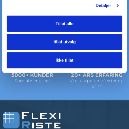
Detaljer
RASK LEVERING
STORT LAGER
Tillat alle
på standardrister
av standardrister
tillat utvalg
LEVERING
VI HJELPER DEG
til døren
Ring: +45 97 13 32 11
Ikke tillat
5000+ KUNDER
20+ ÅRS ERFARING
Som alle er glade
Vi er eksperter på rister og
gitter