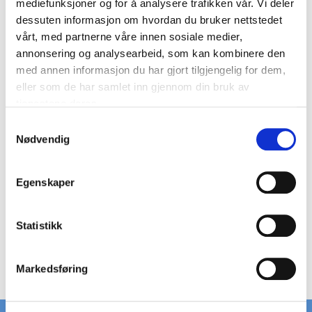
mediefunksjoner og for å analysere trafikken vår. Vi deler
dessuten informasjon om hvordan du bruker nettstedet
Kategori:
Tilbehør
vårt, med partnerne våre innen sosiale medier,
annonsering og analysearbeid, som kan kombinere den
Festgørelsesbeslag B13324K
med annen informasjon du har gjort tilgjengelig for dem,
eller som de har samlet inn gjennom din bruk av
Pris fra
15,00 DKK
tjenestene deres.
På lager
S
Nødvendig
a
m
t
Egenskaper
y
k
Vis produkt
k
Statistikk
e
v
Markedsføring
a
l
g