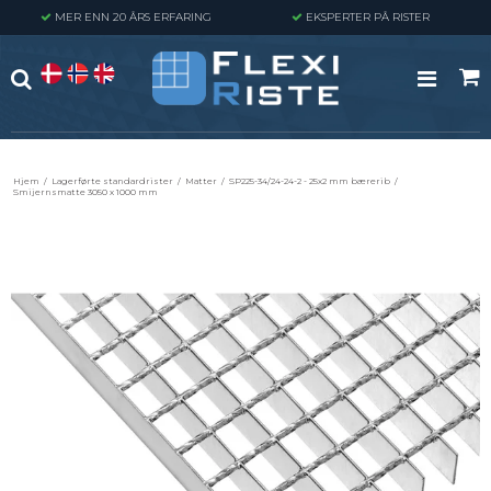
MER ENN 20 ÅRS ERFARING
EKSPERTER PÅ RISTER
Hjem
/
Lagerførte standardrister
/
Matter
/
SP225-34/24-24-2 - 25x2 mm bærerib
/
Smijernsmatte 3050 x 1000 mm