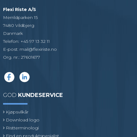
Flexi Riste A/S
Merrildparken 15
7480 Vildbjerg
Danmark
Telefon
:
+45 97 13 32 11
E-post
:
mail@flexiriste.no
Org. nr.
:
27601677
GOD
KUNDESERVICE
Kjøpsvilkår
Download logo
Ristterminologi
Find en produktspesialist