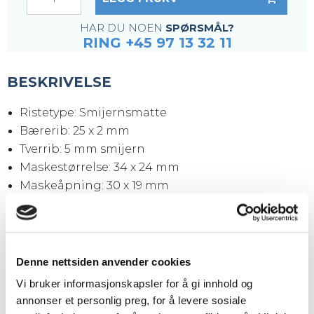
HAR DU NOEN
SPØRSMÅL?
RING +45 97 13 32 11
BESKRIVELSE
Ristetype: Smijernsmatte
Bærerib: 25 x 2 mm
Tverrib: 5 mm smijern
Maskestørrelse: 34 x 24 mm
Maskeåpning: 30 x 19 mm
Kantjern: 25 x 2 mm
Overflate: Svart (ubehandlet)
Ristestørrelse: 3050 x 1000 x 25 mm
Vekt pr. stk.: 58,25 kg
Denne nettsiden anvender cookies
Vi bruker informasjonskapsler for å gi innhold og
annonser et personlig preg, for å levere sosiale
Tilkjøp