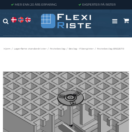
MER ENN 20 ÅRS ERFARING
EKSPERTER PÅ RISTER
Hjem
/
Lagerførte standardrister
/
Festebeslag
/
Beslag - Fibergitter
/
Festebeslag B15025TR