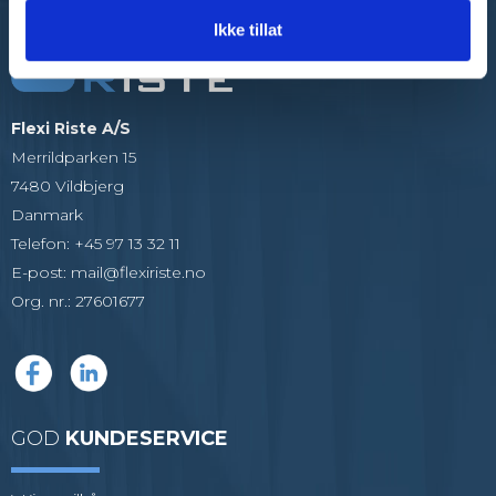
Ikke tillat
Flexi Riste A/S
Merrildparken 15
7480 Vildbjerg
Danmark
Telefon
:
+45 97 13 32 11
E-post
:
mail@flexiriste.no
Org. nr.
:
27601677
GOD
KUNDESERVICE