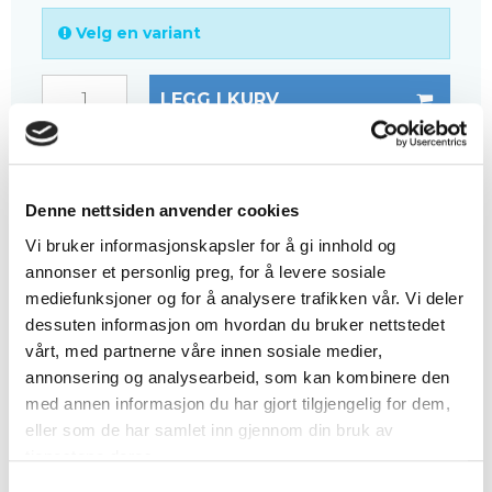
Velg en variant
LEGG I KURV
HAR DU NOEN
SPØRSMÅL?
RING +45 97 13 32 11
Denne nettsiden anvender cookies
BESKRIVELSE
Vi bruker informasjonskapsler for å gi innhold og
annonser et personlig preg, for å levere sosiale
Festebeslag til lukkede eller finmaskede
mediefunksjoner og for å analysere trafikken vår. Vi deler
fibergitter
.
dessuten informasjon om hvordan du bruker nettstedet
Passer til 25 x 25 mm masker.
vårt, med partnerne våre innen sosiale medier,
annonsering og analysearbeid, som kan kombinere den
Komplett klemmebeslag inkl.:
med annen informasjon du har gjort tilgjengelig for dem,
eller som de har samlet inn gjennom din bruk av
Skrue
tjenestene deres.
M8-mutter
S