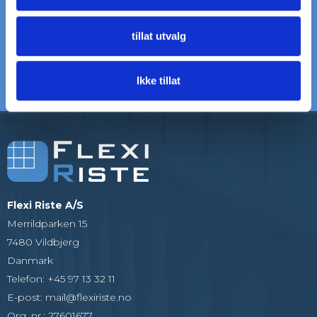
til døren
Ring: +45 97 13 32 11
tillat utvalg
5000+ KUNDER
20+ ÅRS ERFARING
Som alle er glade
Vi er eksperter på rister og
gitter
Ikke tillat
Flexi Riste A/S
Merrildparken 15
7480 Vildbjerg
Danmark
Telefon
:
+45 97 13 32 11
E-post
:
mail@flexiriste.no
Org. nr.
:
27601677