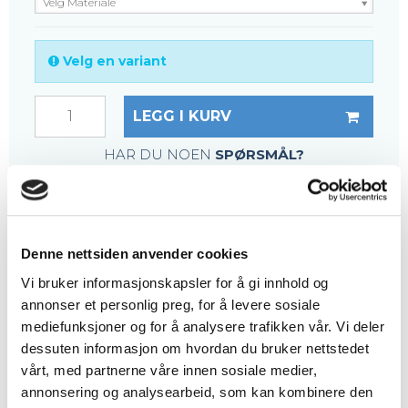
Velg Materiale
Velg en variant
LEGG I KURV
HAR DU NOEN
SPØRSMÅL?
RING +45 97 13 32 11
BESKRIVELSE
Denne nettsiden anvender cookies
Sammenføyningsbeslaget brukes til å samle to
Vi bruker informasjonskapsler for å gi innhold og
rister, også kjent som en dobbelklemme.
annonser et personlig preg, for å levere sosiale
Sammenføyningsbeslaget brukes ofte for å
mediefunksjoner og for å analysere trafikken vår. Vi deler
overføre vekt fra den ene risten til den andre.
dessuten informasjon om hvordan du bruker nettstedet
Brukes til maskestørrelser på 20 x 20 mm.
vårt, med partnerne våre innen sosiale medier,
annonsering og analysearbeid, som kan kombinere den