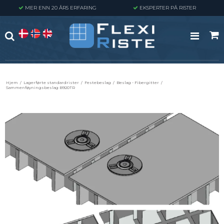
MER ENN 20 ÅRS ERFARING
EKSPERTER PÅ RISTER
Hjem
/
Lagerførte standardrister
/
Festebeslag
/
Beslag - Fibergitter
/
Sammenføyningsbeslag B920TR