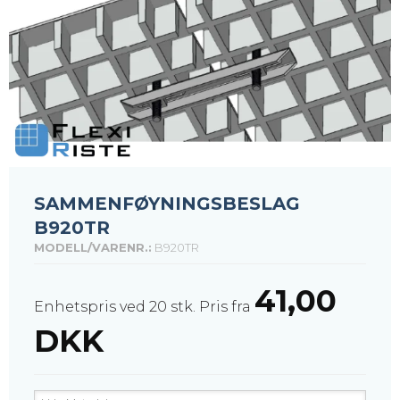
SAMMENFØYNINGSBESLAG
B920TR
MODELL/VARENR.:
B920TR
41,00
Enhetspris ved 20 stk.
Pris fra
DKK