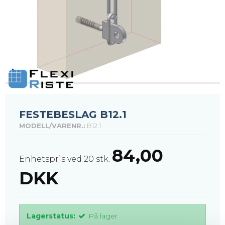
FESTEBESLAG B12.1
MODELL/VARENR.:
B12.1
84,00
Enhetspris ved 20 stk.
DKK
Lagerstatus:
På lager