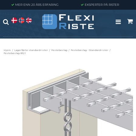
MER ENN 20 ÅRS ERFARING
EKSPERTER PÅ RISTER
Hjem
/
Lagerførte standardrister
/
Festebeslag
/
Festebeslag - Standardrister
/
Festebeslag B12.1