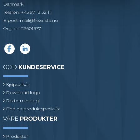
Danmark
Telefon
:
+45 97 13 32 11
E-post
:
mail@flexiriste.no
Org. nr.
:
27601677
GOD
KUNDESERVICE
Kjøpsvilkår
Download logo
Ristterminologi
Find en produktspesialist
VÅRE
PRODUKTER
Produkter