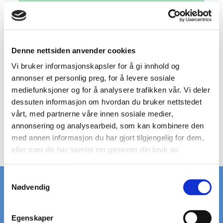
LEGG I KURV
HAR DU NOEN
SPØRSMÅL?
Denne nettsiden anvender cookies
RING +45 97 13 32 11
Vi bruker informasjonskapsler for å gi innhold og
annonser et personlig preg, for å levere sosiale
BESKRIVELSE
mediefunksjoner og for å analysere trafikken vår. Vi deler
dessuten informasjon om hvordan du bruker nettstedet
Festebeslag - tilbehør
vårt, med partnerne våre innen sosiale medier,
Sikkerhetskjede - L: 600 - 1000 mm
annonsering og analysearbeid, som kan kombinere den
Ankerskrue inkluderer en syntetisk plugg
med annen informasjon du har gjort tilgjengelig for dem,
eller som de har samlet inn gjennom din bruk av
tjenestene deres.
S
Nødvendig
a
m
t
RASK LEVERING
STORT LAGER
Egenskaper