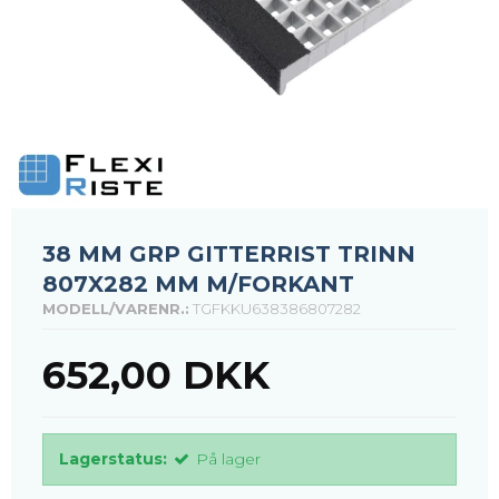
38 MM GRP GITTERRIST TRINN
807X282 MM M/FORKANT
MODELL/VARENR.:
TGFKKU638386807282
652,00 DKK
Lagerstatus:
På lager