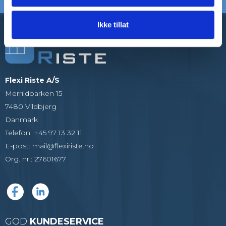
Ikke tillat
Flexi Riste A/S
Merrildparken 15
7480 Vildbjerg
Danmark
Telefon
:
+45 97 13 32 11
E-post
:
mail@flexiriste.no
Org. nr.
:
27601677
GOD
KUNDESERVICE