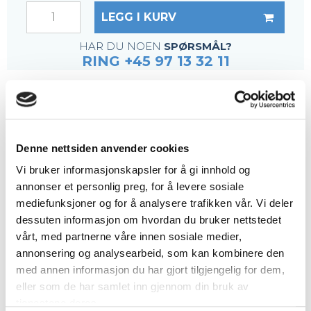
LEGG I KURV
HAR DU NOEN
SPØRSMÅL?
RING +45 97 13 32 11
BESKRIVELSE
Trinn dimensjonert for personbelastning iht.
EN14122-2.
Denne nettsiden anvender cookies
Det anbefales å sveise på vinkler på vangene og
Vi bruker informasjonskapsler for å gi innhold og
feste med 4 stk. festebeslag
B638K
annonser et personlig preg, for å levere sosiale
mediefunksjoner og for å analysere trafikken vår. Vi deler
Ristetype: GRP gitterrist - med sklisikker forkant
dessuten informasjon om hvordan du bruker nettstedet
Ribbe: 6/7 mm
vårt, med partnerne våre innen sosiale medier,
Maskestørrelse: 38 x 38 mm
annonsering og analysearbeid, som kan kombinere den
med annen informasjon du har gjort tilgjengelig for dem,
Maskeåpning: 31 x 31 mm
eller som de har samlet inn gjennom din bruk av
Overflate: Konkav
tjenestene deres.
Farge: RAL 7035 Lysgrå