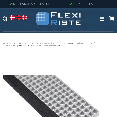
MER ENN 20 ÅRS ERFARING
EKSPERTER PÅ RISTER
Hjem
/
Lagerførte standardrister
/
GRP gitterrister
/
GRP gitterrister - Trinn
/
38 mm GRP gitterrist trinn 807x282 mm m/forkant