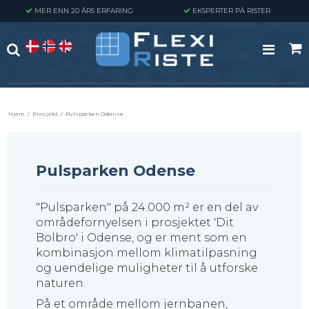
MER ENN 20 ÅRS ERFARING
EKSPERTER PÅ RISTER
Hjem
/
Prosjekt
/
Pulsparken Odense
Pulsparken Odense
"Pulsparken" på 24.000 m² er en del av
områdefornyelsen i prosjektet 'Dit
Bolbro' i Odense, og er ment som en
kombinasjon mellom klimatilpasning
og uendelige muligheter til å utforske
naturen.
På et område mellom jernbanen,