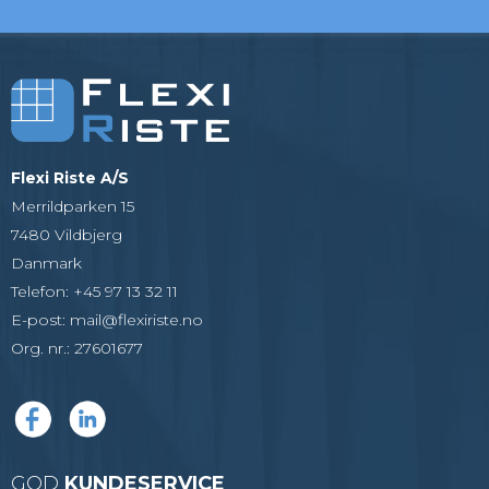
Flexi Riste A/S
Merrildparken 15
7480 Vildbjerg
Danmark
Telefon
:
+45 97 13 32 11
E-post
:
mail@flexiriste.no
Org. nr.
:
27601677
GOD
KUNDESERVICE