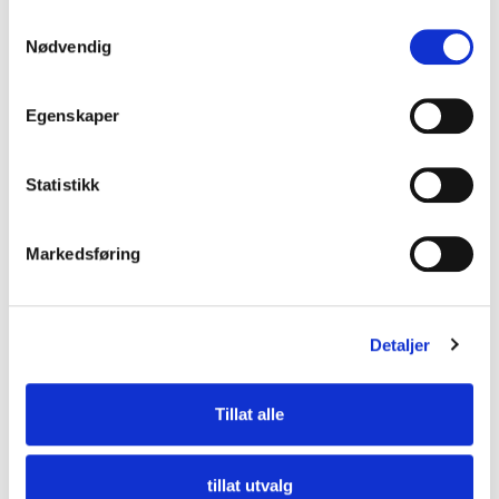
S
Nødvendig
a
m
t
Egenskaper
y
k
k
Statistikk
e
v
Markedsføring
a
l
g
Detaljer
Tillat alle
tillat utvalg