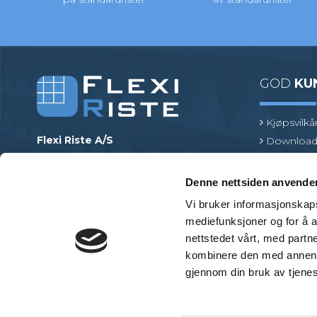
GOD
KU
Kjøpsvilkå
Flexi Riste A/S
Download
Merrildparken 15
Risttermin
7480 Vildbjerg
Find en pr
Denne nettsiden anvende
Danmark
Vi bruker informasjonskapsl
Telefon
:
+45 97 13 32 11
mediefunksjoner og for å a
E-post
:
mail@flexiriste.no
nettstedet vårt, med part
Org. nr.
:
27601677
kombinere den med annen in
gjennom din bruk av tjene