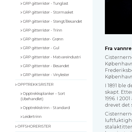
GRP gitterrister - Tunglast
GRP gitterrister - Stormasket
GRP gitterrister - Stengt/Besandet
GRP gitterrister - Trinn
GRP gitterrister- Grønn
Fra vannre
GRP gitterrister - Gul
Cisternern
GRP gitterrister - Matvareindustri
København
GRP gitterrister - Besandet
Frederiksb
GRP gitterrister - Vinylester
Københavns
OPPTREKKSRISTER
I 1891 ble
skapt. Ette
Opptrekksplanker – Sort
1996. I 20
(Ubehandlet)
drevet det 
Opptrekkstrinn - Standard
Cisternern
Leidertrinn
luftfuktig
stalaktitt
OFFSHORERISTER