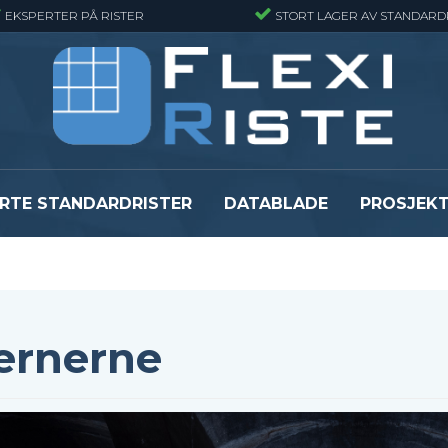
EKSPERTER PÅ RISTER
STORT LAGER AV STANDARD
RTE STANDARDRISTER
DATABLADE
PROSJEK
JR
Gitterrister matter
GRP gitterriste
Gitterrister matter - Finmasket
GRP gitterriste
Gitterrister Matter- Rustfritt Stål
GRP gitterrister
ternerne
Smijernsmatter
GRP gitterriste
Se alle
Se alle