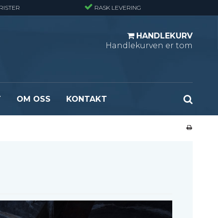
RISTER
RASK LEVERING
HANDLEKURV
Handlekurven er tom
T
OM OSS
KONTAKT
r - Standard
Opptrekksplanker – Sort (Ubehandlet)
r - Finmasket
Opptrekkstrinn - Standard
 - Tunglast
Leidertrinn
r - Stormasket