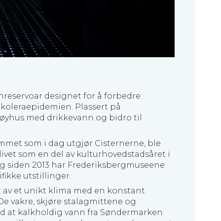
nreservoar designet for å forbedre
oleraepidemien. Plassert på
høyhus med drikkevann og bidro til
ommet som i dag utgjør Cisternerne, ble
plivet som en del av kulturhovedstadsåret i
og siden 2013 har Frederiksbergmuseene
ikke utstillinger.
 av et unikt klima med en konstant
De vakre, skjøre stalagmittene og
ed at kalkholdig vann fra Søndermarken