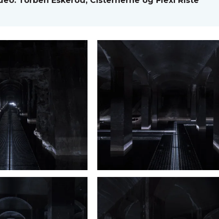
deo: Torben Eskerod, Cisternerne og Flexi Riste