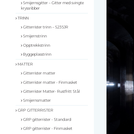
Smijernsgitter – Gitter med svingte
Fastgørelse - Trinn
Justerbare ben
kryssribber
Beslag - Fibergitter
BROXOCLIP
TRINN
Festebeslag - Opptrekksrister
Gitterrister trinn – S235JR
Se alle
Smijernstrinn
Opptrekkstrinn
Byggeplasstrinn
MATTER
Gitterrister matter
Gitterrister matter - Finmasket
Gitterrister Matter- Rustfritt Stål
Smijernsmatter
GRP GITTERRISTER
GRP gitterrister - Standard
GRP gitterrister - Finmasket