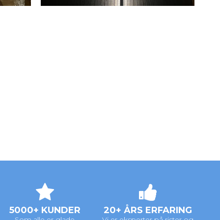
5000+ KUNDER
20+ ÅRS ERFARING
Som alle er glade
Vi er eksperter på rister og