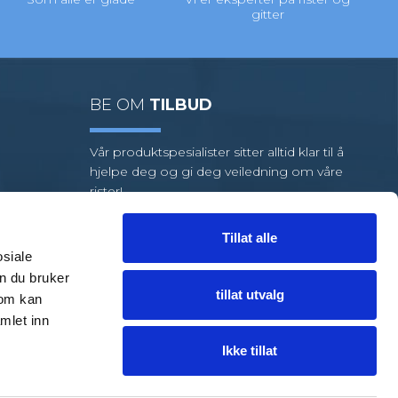
gitter
BE OM
TILBUD
Vår produktspesialister sitter alltid klar til å
hjelpe deg og gi deg veiledning om våre
rister!
Vi har et stort utvalg av standardrister,
men hvis oppgaven din krever
Tillat alle
spesialrister, har vi et team av dyktige
osiale
medarbeidere klare til å hjelpe deg.
n du bruker
tillat utvalg
som kan
FÅ HJELP
TIL EN LØSNING
mlet inn
Ikke tillat