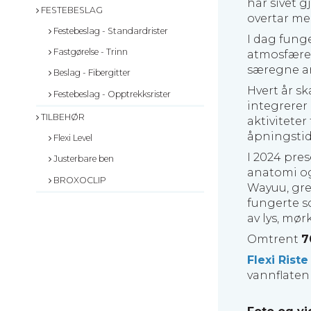
har sivet 
FESTEBESLAG
overtar men
Festebeslag - Standardrister
I dag fung
Fastgørelse - Trinn
atmosfære 
særegne ar
Beslag - Fibergitter
Hvert år sk
Festebeslag - Opptrekksrister
integrerer 
TILBEHØR
aktivitete
åpningstid
Flexi Level
I 2024 pre
Justerbare ben
anatomi og
BROXOCLIP
Wayuu, gre
fungerte s
av lys, mør
Omtrent
7
Flexi Riste
vannflaten 