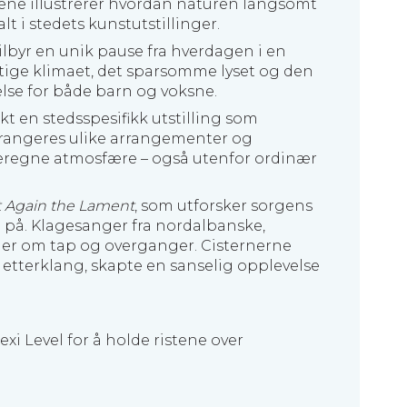
ene illustrerer hvordan naturen langsomt
t i stedets kunstutstillinger.
lbyr en unik pause fra hverdagen i en
uktige klimaet, det sparsomme lyset og den
lse for både barn og voksne.
kt en stedsspesifikk utstilling som
r arrangeres ulike arrangementer og
særegne atmosfære – også utenfor ordinær
t Again the Lament
, som utforsker sorgens
n på. Klagesanger fra nordalbanske,
ler om tap og overganger. Cisternerne
 etterklang, skapte en sanselig opplevelse
xi Level for å holde ristene over