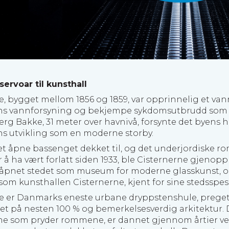
servoar til kunsthall
e, bygget mellom 1856 og 1859, var opprinnelig et van
s vannforsyning og bekjempe sykdomsutbrudd som k
erg Bakke, 31 meter over havnivå, forsynte det byens 
 utvikling som en moderne storby.
 det åpne bassenget dekket til, og det underjordiske r
r å ha vært forlatt siden 1933, ble Cisternerne gjenop
01 åpnet stedet som museum for moderne glasskunst, 
som kunsthallen Cisternerne, kjent for sine stedsspesif
e er Danmarks eneste urbane dryppstenshule, preget
het på nesten 100 % og bemerkelsesverdig arkitektur. 
ene som pryder rommene, er dannet gjennom årtier v