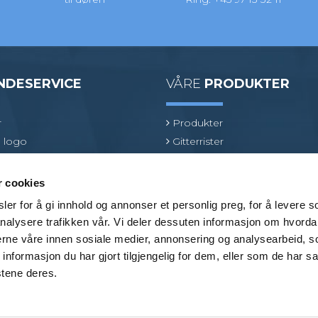
NDESERVICE
VÅRE
PRODUKTER
r
Produkter
 logo
Gitterrister
ologi
Ventilasjonsrister
oduktspesialist
GRP gitterrister
r cookies
Kjørerister
er for å gi innhold og annonser et personlig preg, for å levere s
Beslag
nalysere trafikken vår. Vi deler dessuten informasjon om hvorda
Bransjer
nerne våre innen sosiale medier, annonsering og analysearbeid, 
formasjon du har gjort tilgjengelig for dem, eller som de har sa
stene deres.