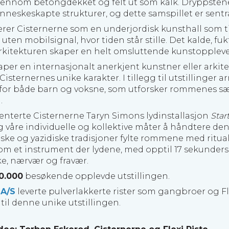
gjennom betongdekket og felt ut som kalk. Dryppsten
neskeskapte strukturer, og dette samspillet er sentral
erer Cisternerne som en underjordisk kunsthall som ti
uten mobilsignal, hvor tiden står stille. Det kalde, f
kitekturen skaper en helt omsluttende kunstoppleve
aper en internasjonalt anerkjent kunstner eller arkite
Cisternernes unike karakter. I tillegg til utstillinge
r for både barn og voksne, som utforsker rommenes 
.
senterte Cisternerne Taryn Simons lydinstallasjon
Star
 våre individuelle og kollektive måter å håndtere de
ske og yazidiske tradisjoner fylte rommene med ritua
om et instrument der lydene, med opptil 17 sekunders
ke, nærvær og fravær.
0.000
besøkende opplevde utstillingen.
 A/S
leverte pulverlakkerte rister som gangbroer og Fle
til denne unike utstillingen.