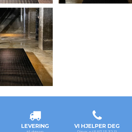
LEVERING
VI HJELPER DEG
til døren
Ring: +45 97 13 32 11