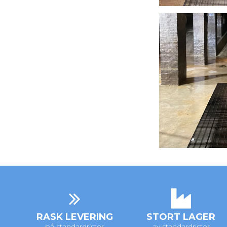
RASK LEVERING
STORT LAGER
på standardrister
av standardrister