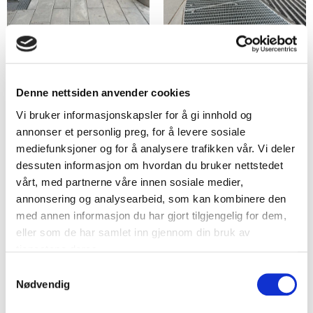
Denne nettsiden anvender cookies
Vi bruker informasjonskapsler for å gi innhold og
annonser et personlig preg, for å levere sosiale
mediefunksjoner og for å analysere trafikken vår. Vi deler
dessuten informasjon om hvordan du bruker nettstedet
vårt, med partnerne våre innen sosiale medier,
annonsering og analysearbeid, som kan kombinere den
med annen informasjon du har gjort tilgjengelig for dem,
eller som de har samlet inn gjennom din bruk av
tjenestene deres.
S
Nødvendig
a
m