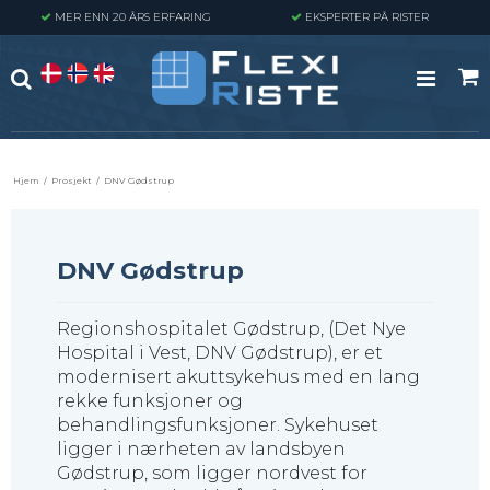
MER ENN 20 ÅRS ERFARING
EKSPERTER PÅ RISTER
Hjem
/
Prosjekt
/
DNV Gødstrup
DNV Gødstrup
Regionshospitalet Gødstrup, (Det Nye
Hospital i Vest, DNV Gødstrup), er et
modernisert akuttsykehus med en lang
rekke funksjoner og
behandlingsfunksjoner. Sykehuset
ligger i nærheten av landsbyen
Gødstrup, som ligger nordvest for