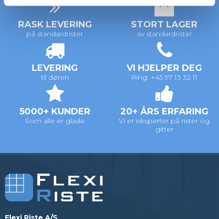
RASK LEVERING
STORT LAGER
på standardrister
av standardrister
LEVERING
VI HJELPER DEG
til døren
Ring: +45 97 13 32 11
5000+ KUNDER
20+ ÅRS ERFARING
Som alle er glade
Vi er eksperter på rister og
gitter
Flexi Riste A/S