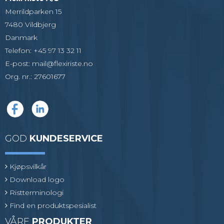
Merrildparken 15
7480 Vildbjerg
Danmark
Telefon
:
+45 97 13 32 11
E-post
:
mail@flexiriste.no
Org. nr.
:
27601677
GOD
KUNDESERVICE
Kjøpsvilkår
Download logo
Ristterminologi
Find en produktspesialist
VÅRE
PRODUKTER